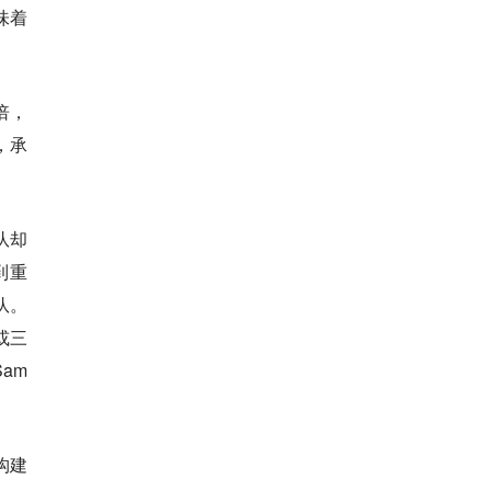
味着
倍，
，承
队却
到重
队。
或三
am
构建