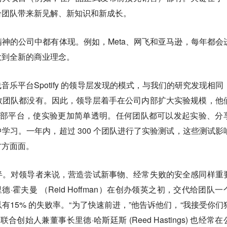
给团队带来新见解、新知识和新成长。
神的公司中都有体现。例如，Meta、网飞和亚马逊，每年都会
大到全新的商业理念。
乐平台Spotify 的领导层发现的模式，与我们的研究发现相同
数团队都没有。因此，领导层着手在公司内部扩大实验规模，他
ce 的内部平台，使实验更加简单透明。任何团队都可以发起实验、分
学习。一年内，超过 300 个团队进行了实验测试，这些测试影
方方面面。
半。对领导者来说，营造尝试新事物、经常失败的安全感同样重
里德·霍夫曼 （Reid Hoffman）在创办领英之初，交代给团队一
有15% 的失败率。“为了快速前进，”他告诉他们，“我接受你们
创始人兼董事长里德·哈斯廷斯 (Reed Hastings) 也经常在