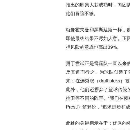
推出的剧集大获成功时，向团
他们冒险不够。
就像霍夫曼和黑斯廷斯一样，
即使最终结果不尽如人意。正因
担风险的意愿也高出39%。
勇于尝试正是雷霆队一直以来
反其道而行之，为球队创造了
来；在选秀权（draft pi
此外，他们还摒弃了篮球传统的
控卫等不同的阵容。“我们在俄
Presti）解释说，“追求进
此处的关键启示在于：
优秀的