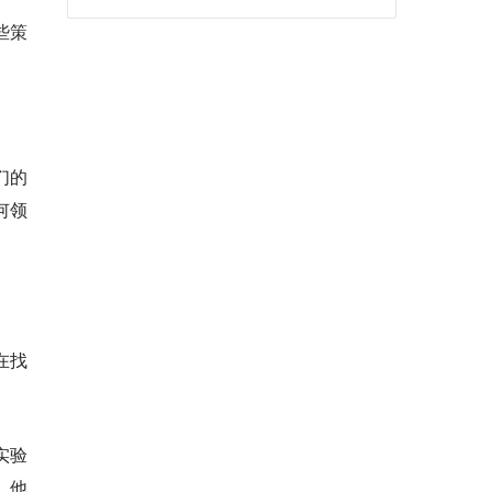
些策
们的
何领
在找
实验
，他