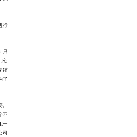
进行
：只
们创
享结
响了
要。
个不
犯一
公司