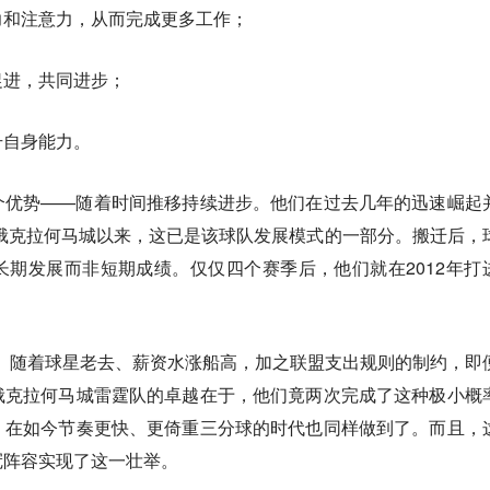
力和注意力，从而完成更多工作；
促进，共同进步；
升自身能力。
个优势——随着时间推移持续进步。他们在过去几年的迅速崛起
至俄克拉何马城以来，这已是该球队发展模式的一部分。搬迁后，
期发展而非短期成绩。仅仅四个赛季后，他们就在2012年打
继。随着球星老去、薪资水涨船高，加之联盟支出规则的制约，即
俄克拉何马城雷霆队的卓越在于，他们竟两次完成了这种极小概
，在如今节奏更快、更倚重三分球的时代也同样做到了。而且，
冠阵容实现了这一壮举。