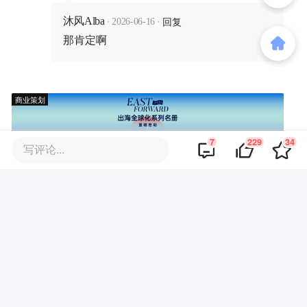
·
·
回复
沐风Alba
2026-06-16
那肯定啊
商业策划
7
229
34
写评论...
商务合作
关于我们
加入我们
联系我们
城市加盟
寻求报道
我要入驻
投资者关系
违法和不良信息、未成年人保护举报电话：010-89650707
举报邮箱：jubao@36kr.com 网上有害信息举报
© 2011~
2026
北京多氪信息科技有限公司 |
京ICP备12031756号-6
|
京ICP证150143号
| 京公网安备11010502057322号