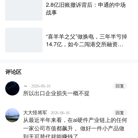
2.8亿旧账撤诉背后：申通的中场
战事
“喜羊羊之父”做换电，三年半亏掉
14.7亿，如今二闯港交所融资救
命
评论区
·
回复
～
2026-06-16
所以出口企业损失一概不提
·
回复
大大怪将军
2026-06-16
从最近半年来看，在ai硬件产业链上的任何
一家公司市值都飙升 。做好一件小产品做
到无可替代就能赚钱了。