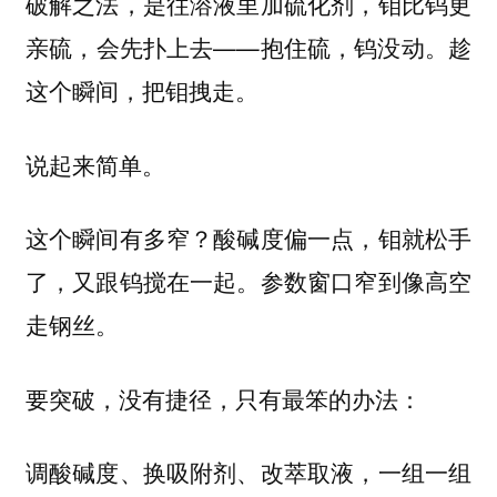
破解之法，是往溶液里加硫化剂，钼比钨更
亲硫，会先扑上去——抱住硫，钨没动。趁
这个瞬间，把钼拽走。
说起来简单。
这个瞬间有多窄？酸碱度偏一点，钼就松手
了，又跟钨搅在一起。参数窗口
窄到像高空
。
走钢丝
要突破，没有捷径，只有最笨的办法：
调酸碱度、换吸附剂、改萃取液，一组一组