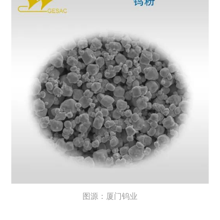
图源：厦门钨业