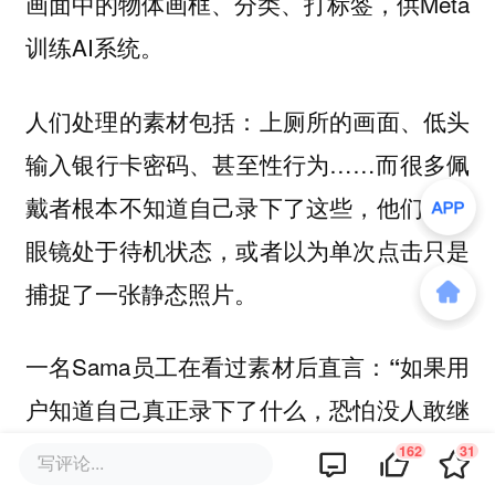
画面中的物体画框、分类、打标签，供Meta
训练AI系统。
人们处理的素材包括：上厕所的画面、低头
输入银行卡密码、甚至性行为……而很多佩
戴者根本不知道自己录下了这些，他们以为
眼镜处于待机状态，或者以为单次点击只是
捕捉了一张静态照片。
一名Sama员工在看过素材后直言：
“如果用
户知道自己真正录下了什么，恐怕没人敢继
续戴这款眼镜。”
162
31
写评论...