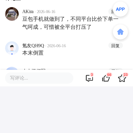
·
回复
AKira
2026-06-16
豆包手机就做到了，不同平台比价下单一
气呵成，可惜被全平台打压了
·
回复
氪友QH9Q
2026-06-16
本末倒置
·
回复
大大怪将军
2026-06-15
3
66
23
写评论...
很多用户要比价其他平台，要用优惠卷，ai
能不能做到。
商业策划