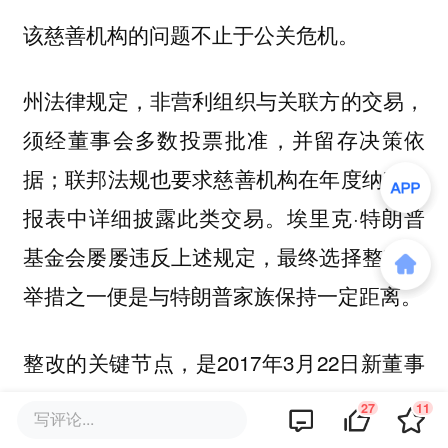
该慈善机构的问题不止于公关危机。
州法律规定，非营利组织与关联方的交易，
须经董事会多数投票批准，并留存决策依
据；联邦法规也要求慈善机构在年度纳税申
报表中详细披露此类交易。埃里克·特朗普
基金会屡屡违反上述规定，最终选择整改，
举措之一便是与特朗普家族保持一定距离。
整改的关键节点，是2017年3月22日新董事
会的成立会议。特朗普集团员工悉数退出董
27
11
写评论...
事会，埃里克本人也不再任职，声称想在父