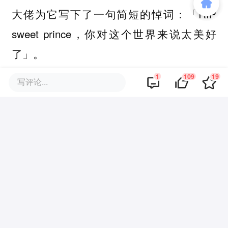
大佬为它写下了一句简短的悼词：「RIP
sweet prince，你对这个世界来说太美好
了」。
1
109
19
写评论...
不得不说，这一幕有点让人鼻子发酸。