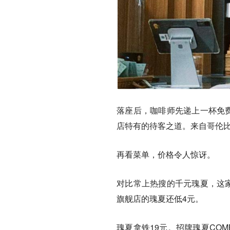
落座后，咖啡师先递上一杯
免
店特有的待客之道。来自哥伦
再看菜单，价格令人惊讶。
对比常上热搜的千元瑰夏，这
旗舰店的瑰夏还低4元。
瑰夏拿铁19元。招牌瑰夏COM