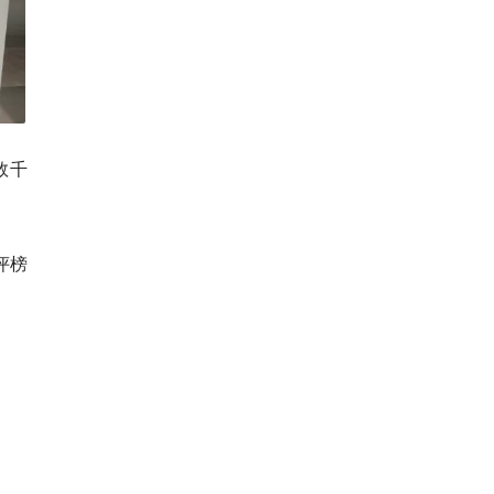
数千
评榜