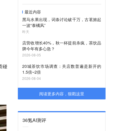
最近内容
黑马水果出现，词条讨论破千万，古茗掀起
一波“泰橘风”
昨天
店营收增长40%，秋一杯提前杀疯，茶饮品
牌今年有多心急？
2026-08-05
质碰
20城茶饮市场调查：关店数普遍是新开的
1.5倍~2倍
2026-08-04
阅读更多内容，狠戳这里
36氪AI测评