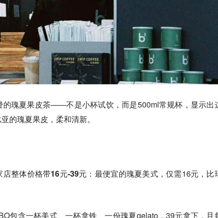
费的瑰夏果皮茶
——不是小杯试饮，而是500ml常规杯，显示出
比亚的瑰夏果皮，柔和清新。
家店整体
价格带16元-39元
：最便宜的瑰夏美式，仅需16元，比
BO包含一杯美式、一杯拿铁、一份瑰夏gelato，39元拿下，且