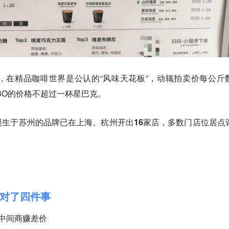
，在精品咖啡世界是公认的“风味天花板”，动辄拍卖价每公斤
BO的价格不超过一杯星巴克。
诞生于苏州的品牌已
在上海、杭州开出16家店
，多数门店位居点
对了四件事
中间商赚差价