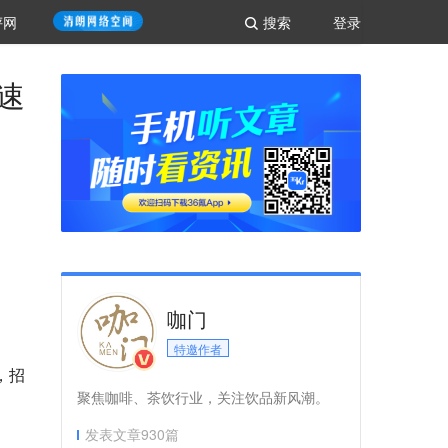
评网
搜索
登录
速
咖门
特邀作者
，招
聚焦咖啡、茶饮行业，关注饮品新风潮。
发表文章
930
篇