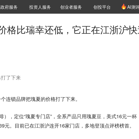
创投发布
项目推荐
核心服务
LP源计划
政府服务
投资人服务
创业者服务
创投平台
AI测
36氪Pro
VClub
VClub投资机构库
创投氪堂
城市之窗
投资机构职位推介
企业入驻
投资人认证
，价格比瑞幸还低，它正在江浙沪快
格打了下来
一个连锁品牌把瑰夏的价格打了下来。
必三咖啡），定位“瑰夏专门店”，全系产品只用瑰夏豆，美式16元一杯
仅需39元。目前已在江浙沪连开16家门店，多地登顶点评榜榜首。