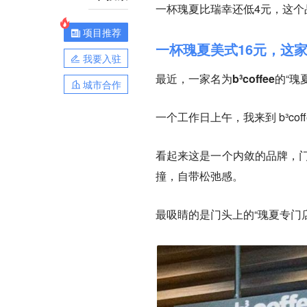
一杯瑰夏比瑞幸还低4元，这个
项目推荐
一杯瑰夏美式16元，这家
我要入驻
最近，一家名为
b³coffee
的“瑰
城市合作
一个工作日上午，我来到 b³co
看起来这是一个内敛的品牌，门
撞，自带松弛感。
最吸睛的是门头上的“瑰夏专门