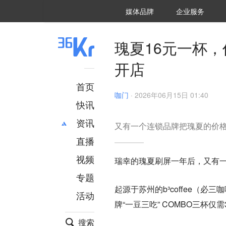
36氪Auto
数字时氪
企业号
未来消费
智能涌现
未来城市
启动Power on
媒体品牌
企业服务
企服点评
36氪出海
36氪研究院
潮生TIDE
36氪企服点评
36Kr研究院
36氪财经
职场bonus
36碳
后浪研究所
36Kr创新咨询
暗涌Waves
硬氪
氪睿研究院
瑰夏16元一杯
开店
首页
咖门
·
2026年06月15日 01:40
快讯
资讯
又有一个连锁品牌把瑰夏的价
直播
最新
推荐
创投
财经
视频
瑞幸的瑰夏刷屏一年后，又有
汽车
AI
专题
科技
项目推荐
起源于苏州的b³coffee（
活动
专精特新
安徽
牌“一豆三吃” COMBO三杯
搜索