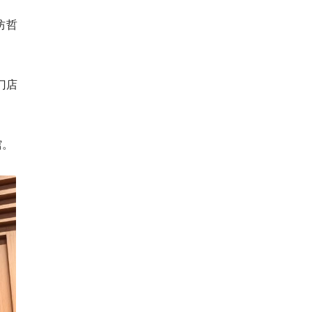
坊哲
门店
馆。