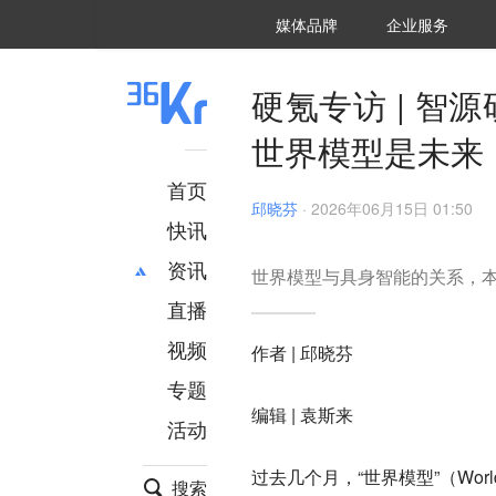
36氪Auto
数字时氪
企业号
未来消费
智能涌现
未来城市
启动Power on
媒体品牌
企业服务
企服点评
36氪出海
36氪研究院
潮生TIDE
36氪企服点评
36Kr研究院
36氪财经
职场bonus
36碳
后浪研究所
36Kr创新咨询
暗涌Waves
硬氪
氪睿研究院
硬氪专访 | 智
世界模型是未来
首页
邱晓芬
·
2026年06月15日 01:50
快讯
资讯
世界模型与具身智能的关系，本质
直播
最新
推荐
创投
财经
视频
作者 | 邱晓芬
汽车
AI
专题
科技
项目推荐
编辑 | 袁斯来
活动
专精特新
安徽
过去几个月，“世界模型”（Wor
搜索