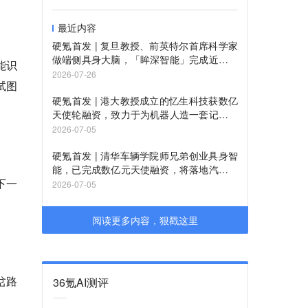
最近内容
硬氪首发 | 复旦教授、前英特尔首席科学家
做端侧具身大脑，「眸深智能」完成近亿元
能识
Pre-A轮追加融资
2026-07-26
试图
硬氪首发 | 港大教授成立的忆生科技获数亿
天使轮融资，致力于为机器人造一套记忆系
统
2026-07-05
硬氪首发 | 清华车辆学院师兄弟创业具身智
能，已完成数亿元天使融资，将落地汽车产
下一
业
2026-07-05
阅读更多内容，狠戳这里
岔路
36氪AI测评