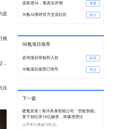
选靠谱AI，看真实评测
查看
的是
36氪AI测评官方交流社区
加入
习视
36氪项目推荐
咨询项目审核和入驻
联系
模型，
36氪项目推荐订阅号
关注
的压
下一篇
硬氪首发 | 海洋具身智能公司「世航智能」
拿下创纪录10亿融资，朱啸虎押注
上半年订单超10亿元。