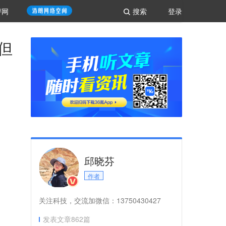
评网
搜索
登录
但
邱晓芬
作者
关注科技，交流加微信：13750430427
发表文章
862
篇