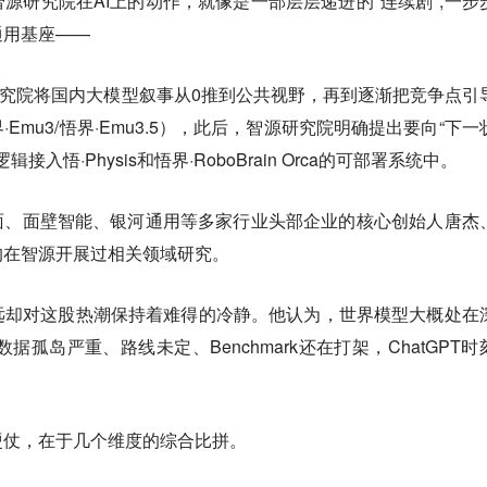
源研究院在AI上的动作，就像是一部层层递进的"连续剧",一步
通用基座——
研究院将国内大模型叙事从0推到公共视野，再到逐渐把竞争点引
Emu3/悟界·Emu3.5），此后，智源研究院明确提出要向“下一
入悟·Physis和悟界·RoboBrain Orca的可部署系统中。
面、面壁智能、银河通用等多家行业头部企业的核心创始人唐杰
均在智源开展过相关领域研究。
远却对这股热潮保持着难得的冷静。他认为，
世界模型大概处在
据孤岛严重、路线未定、Benchmark还在打架，ChatGPT时
硬仗，在于几个维度的综合比拼。