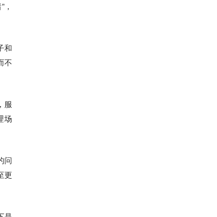
”，
子和
而
不
，服
理场
的问
至更
下是