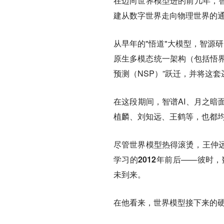
在迈向世界模型进的前几年，智
建从数字世界走向物理世界的
从早年的"悟道"大模型，智源
原生多模态统一架构（包括悟界·
预测（NSP）”跃迁，并将这套逻辑接
在这段期间，智谱AI、月之暗
植麟、刘知远、王鹤等，也都
尽管世界模型热得滚烫，王仲
学习的2012年前后
——彼时，数
未到来。
在他看来，世界模型接下来的