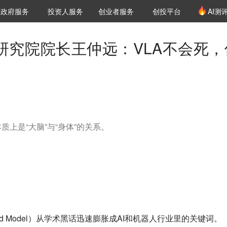
创投发布
项目推荐
核心服务
LP源计划
政府服务
投资人服务
创业者服务
创投平台
AI测
36氪Pro
VClub
VClub投资机构库
创投氪堂
城市之窗
投资机构职位推介
企业入驻
投资人认证
源研究院院长王仲远：VLA不会死，
上是“大脑”与“身体”的关系。
ld Model）从学术黑话迅速膨胀成AI和机器人行业里的关键词。