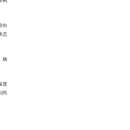
步构
导向
状态
、杨
深度
刻尚