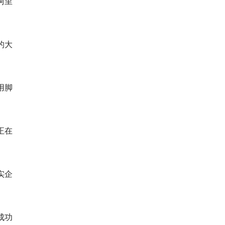
便阿里
的大
用脚
正在
实企
成功