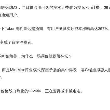
代旗舰模型M3，同日将沿用已久的按次计费改为按Token计费，29
前通知用户。
Token消耗量远超预期，有用户测算实际成本涨幅高达257%
明星变成了背刺消费者。
的AI独角兽，为什么一场调价就跌落神坛？
而是MiniMax商业模式深层矛盾的集中爆发：靠C端虚拟恋人
发。
价格战白热化的2026年，正在变得越来越难走。