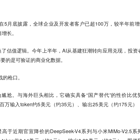
在5月底披露，全球企业及开发者客户已超100万，较半年前增
倍增长。
了估值逻辑。今年上半年，AI从基建狂潮转向应用兑现，投资
，他们要的是可验证的商业化数据。
战的枪口。
为尴尬。与海外巨头相比，它确实具备“国产替代”的性价比优
模式下每百万输入token约5美元（约35元）、输出25美元（约175元
近期官宣降价的DeepSeek-V4系列与小米MiMo-V2.5系