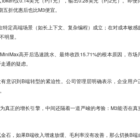
百万输入token仅0.14美元（约1元），输出0.28美元（约2元）。即
但长期五折优惠后也比M3便宜。
仅在特定高端场景（如长上下文、复杂编程）成立；
在对成本敏感
不明显。
MiniMax高开后迅速跳水、最终收跌15.71%的根本原因，市场
否走通的疑虑。
并非没有意识到B端转型的紧迫性。公司管理层明确表示，企业用户
。
为真正的增长引擎，中间还隔着一道严峻的考验：M3能否在真
金石，如果B端收入增速放缓、毛利率没有改善，那么切换B端