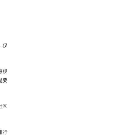
），仅
源模
但是要
社区
排行