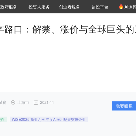
创投发布
项目推荐
核心服务
LP源计划
政府服务
投资人服务
创业者服务
创投平台
AI测
36氪Pro
VClub
VClub投资机构库
创投氪堂
城市之窗
投资机构职位推介
企业入驻
投资人认证
在十字路口：解禁、涨价与全球巨头的
融资
上海市
2021-11
我要联系
硬件
WISE2025 商业之王 年度AI应用场景突破企业