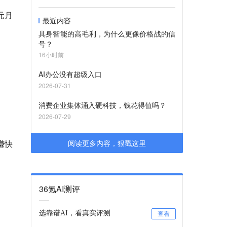
元月
最近内容
具身智能的高毛利，为什么更像价格战的信
号？
16小时前
。
AI办公没有超级入口
2026-07-31
消费企业集体涌入硬科技，钱花得值吗？
2026-07-29
赚快
阅读更多内容，狠戳这里
36氪AI测评
选靠谱AI，看真实评测
查看