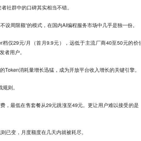
在开发者社群中的口碑其实相当不错。
次扣费、不设周限额”的模式，在国内AI编程服务市场中几乎是独一份。
er档仅29元/月（首月9.9元），远低于主流厂商40至50元的价
开发者用户。
 Plan的Token消耗量增长迅猛，成为开放平台收入增长的关键引擎。
戏规则。
量计费，最低在售套餐从29元跳涨至49元。更让用户难以接受的是
规则已变，月度额度在几天内就被耗尽。