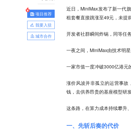
近日，MiniMax发布了新一
项目推荐
租套餐直接跳涨至49元，未提
我要入驻
开发者社群瞬间炸锅，同等任务下
城市合作
一夜之间，MiniMax由技术
一家市值一度冲破3000亿港元
涨价风波并非孤立的运营事故，
钱，去供养昂贵的基座模型研
这条路，在算力成本持续攀升、
一、先斩后奏的代价