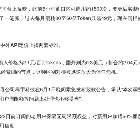
社交平台上反映，此前5小时窗口内可调用约1500次，变更后实测
算了一笔账：过去每月消耗30至50亿Token只需49元，现在同样
指在中外API定价上搞两套标准。
价格为2.1元/百万tokens，国外则为0.3美元（折合约2.04元
已经紧绷的节点，这种区别对待被迅速放大为信任危机。
ax母公司稀宇科技在6月1日晚间紧急发布致歉公告，承认“本次调
老用户周限额等问题上处理也不够妥当”。
22日前订阅的老用户保留无周限额权益，对新用户加赠50%额
使用额度。