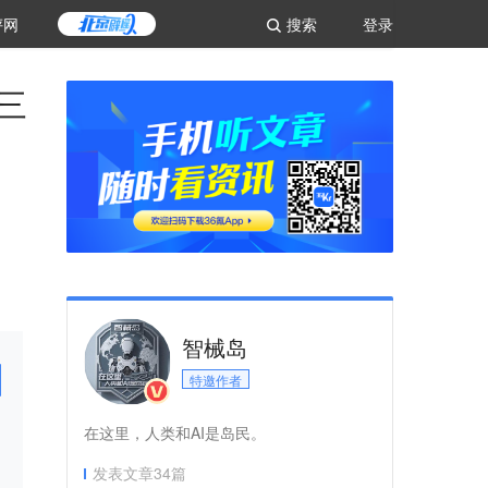
评网
搜索
登录
三
智械岛
特邀作者
在这里，人类和AI是岛民。
发表文章
34
篇