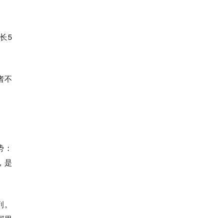
长5
者不
势：
），是
列。