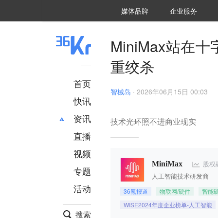
36氪Auto
数字时氪
企业号
未来消费
智能涌现
未来城市
启动Power on
媒体品牌
企业服务
企服点评
36氪出海
36氪研究院
潮生TIDE
36氪企服点评
36Kr研究院
36氪财经
职场bonus
36碳
后浪研究所
36Kr创新咨询
暗涌Waves
硬氪
氪睿研究院
MiniMax站
重绞杀
首页
智械岛
·
2026年06月15日 00:03
快讯
资讯
技术光环照不进商业现实
直播
最新
推荐
创投
财经
视频
汽车
AI
股权
MiniMax
专题
科技
项目推荐
人工智能技术研发商
活动
专精特新
安徽
36氪报道
物联网/硬件
智能
WISE2024年度企业榜单-人工智能
搜索