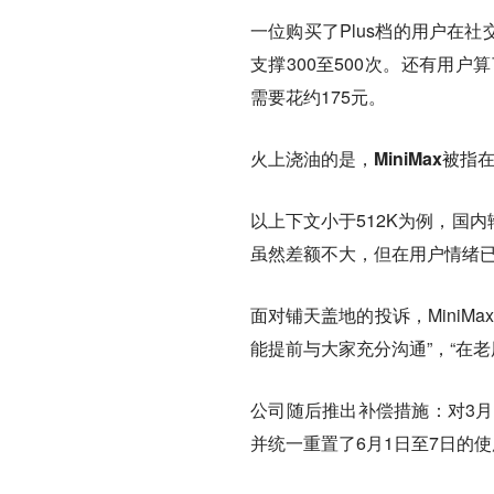
一位购买了Plus档的用户在
支撑300至500次。还有用户
需要花约175元。
火上浇油的是，
MiniMax被
以上下文小于512K为例，国内输入
虽然差额不大，但在用户情绪
面对铺天盖地的投诉，MiniM
能提前与大家充分沟通”，“在
公司随后推出补偿措施：对3月
并统一重置了6月1日至7日的