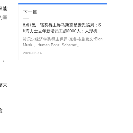
仅能
下一篇
的量
8点1氪丨诺奖得主称马斯克是庞氏骗局；S
K海力士去年新增员工超2000人；人形机器
人U1仅限成人购买
诺贝尔经济学奖得主保罗·克鲁格曼发文“Elon
Musk， Human Ponzi Scheme”。
2026-06-14
）。
整未
度，