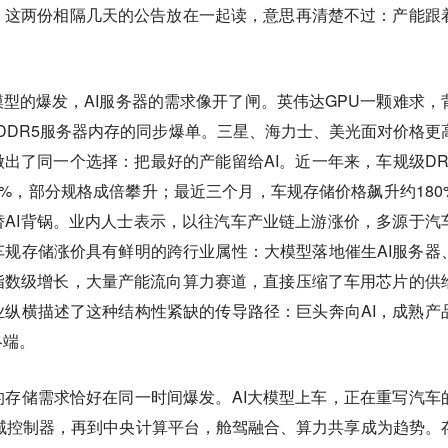
。这两份相隔几天的公告放在一起读，意思再清楚不过：产能跟
模型的爆发，AI服务器的需求像开了闸。英伟达GPU一颗难求，
PDDR5服务器内存的同步爆单。三星、海力士、美光面对价格更
做出了同一个选择：把最好的产能留给AI。近一年来，车规级DR
00%，部分规格成倍攀升；最近三个月，车规存储价格飙升约180
AI背锅。业内人士表示，以往汽车产业链上游涨价，多源于汽
规存储涨价具有鲜明的跨行业属性：大模型落地催生AI服务器
指数级增长，大量产能流向算力赛道，直接压缩了车用芯片的供
纵横描述了这种结构性紧缺的传导路径：巨头奔向AI，成熟产
终端。
存储需求恰好在同一时间爆发。AI大模型上车，正在重写汽车
域控制器，再到中央计算平台，舱驾融合、算力共享成为趋势。