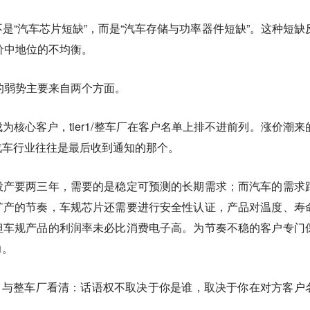
是“汽车芯片短缺”，而是“汽车存储与功率器件短缺”。这种短缺
议价中地位的不均衡。
车厂的弱势主要来自两个方面。
为核心客户，tier1/整车厂在客户名单上排不进前列。涨价潮来
汽车行业往往是最后收到通知的那个。
投产要两三年，需要的是稳定可预测的长期需求；而汽车的需求
扩产的节奏，车规芯片还需要进行安全性认证，产品对温度、寿
但车规产品的利润率未必比消费电子高。为节奏不稳的客户专门
力。
ier1与整车厂看清：话语权不取决于你是谁，取决于你在对方客户