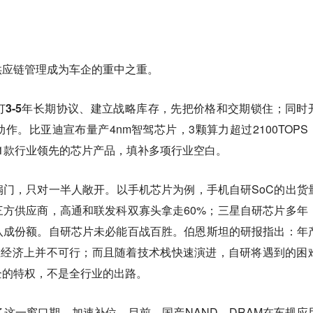
供应链管理成为车企的重中之重。
3-5年长期协议、建立战略库存，先把价格和交期锁住；同时
动作。
比亚迪宣布量产4nm智驾芯片，3颗算力超过2100TOPS
1款行业领先的芯片产品，填补多项行业空白。
门，只对一半人敞开。以手机芯片为例，手机自研SoC的出货
第三方供应商，高通和联发科双寡头拿走60%；三星自研芯片多年
八成份额。自研芯片未必能百战百胜。伯恩斯坦的研报指出：年
在经济上并不可行；而且随着技术栈快速演进，自研将遇到的困
企的特权，不是全行业的出路。
了这一窗口期，加速补位。
目前，国产NAND、DRAM在车规应