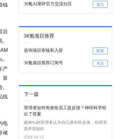
着钱
36氪AI测评官方交流社区
加入
背后
36氪项目推荐
高、
AM
咨询项目审核和入驻
联系
%。
36氪项目推荐订阅号
关注
车产
、算
给。
下一篇
品线
管理者如何有效给员工提反馈？神经科学给
出了答案
超90%的管理者认为自己擅长给反馈，但研究
的电
说并非如此
存储
2026-06-15