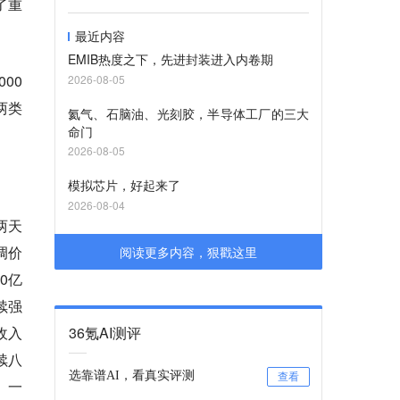
了重
最近内容
EMIB热度之下，先进封装进入内卷期
00
2026-08-05
两类
氦气、石脑油、光刻胶，半导体工厂的三大
命门
2026-08-05
模拟芯片，好起来了
2026-08-04
两天
调价
阅读更多内容，狠戳这里
0亿
续强
收入
36氪AI测评
续八
选靠谱AI，看真实评测
查看
。
一