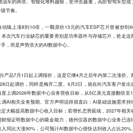
统燃油车的两倍。智能化堆料越狠，受冲击越重，高阶智驾车型成
升级节奏。
价格动辄上涨8到10倍，一颗原价13元的汽车ESP芯片曾被炒到60
，本次汽车行业缺芯的重要类别是功率器件与存储芯片，抢走这
手，而是声势浩大的AI数据中心。
部分产品7月1日起上调报价，这是它继4月之后年内第二次涨价。
28日起调价，同样是梅开二度。6月2日，就在向汽车客户发出
度上调2026年数据中心业务营收目标，从5亿美元直接翻倍至1
调AI相关业务预期。官方声明说得很直白：AI基础设施需求持
定大幅提高数据中心收入目标；若增长态势延续，2027年相关
用财报证明数据中心的吸金能力，德州仪器的数据中心业务已连
入同比大涨90%，公司预计AI数据中心很快达到收入占比20%