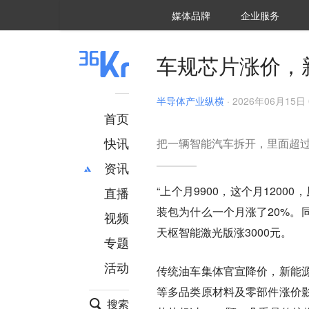
36氪Auto
数字时氪
企业号
未来消费
智能涌现
未来城市
启动Power on
媒体品牌
企业服务
企服点评
36氪出海
36氪研究院
潮生TIDE
36氪企服点评
36Kr研究院
36氪财经
职场bonus
36碳
后浪研究所
36Kr创新咨询
暗涌Waves
硬氪
氪睿研究院
车规芯片涨价，
半导体产业纵横
·
2026年06月15日 
首页
快讯
把一辆智能汽车拆开，里面超过
资讯
“上个月9900，这个月120
直播
最新
推荐
装包为什么一个月涨了20%。同
创投
财经
视频
汽车
AI
天枢智能激光版涨3000元。
专题
科技
项目推荐
活动
专精特新
安徽
传统油车集体官宣降价，新能
等多品类原材料及零部件涨价
搜索