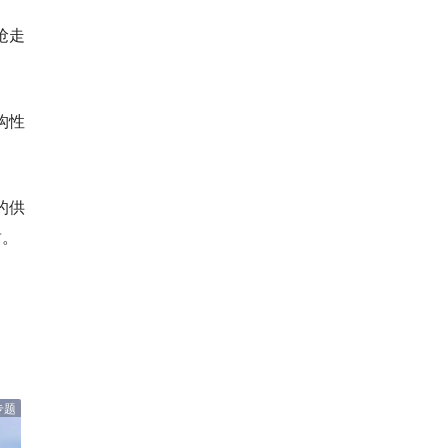
抢走
构性
。
的供
甜。
专题