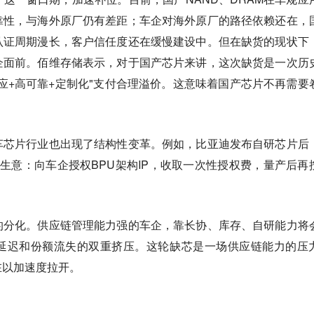
靠性，与海外原厂仍有差距；车企对海外原厂的路径依赖还在，
认证周期漫长，客户信任度还在缓慢建设中。但在缺货的现状下
企面前。佰维存储表示，对于国产芯片来讲，这次缺货是一次历
应+高可靠+定制化"支付合理溢价。这意味着国产芯片不再需要
车芯片行业也出现了结构性变革。例如，比亚迪发布自研芯片后
”的生意：向车企授权BPU架构IP，收取一次性授权费，量产后再
的分化。供应链管理能力强的车企，靠长协、库存、自研能力将
延迟和份额流失的双重挤压。这轮缺芯是一场供应链能力的压
在以加速度拉开。