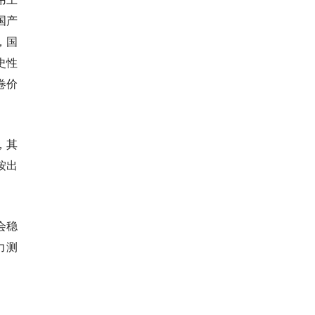
国产
，国
史性
卷价
，其
按出
会稳
力测