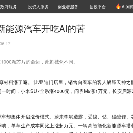
创投发布
项目推荐
核心服务
LP源计划
政府服务
投资人服务
创业者服务
创投平台
AI测
36氪Pro
VClub
VClub投资机构库
创投氪堂
城市之窗
投资机构职位推介
企业入驻
投资人认证
新能源汽车开吃AI的苦
06:17
1000颗芯片的命运，此刻截然不同。
00，原材料涨了嘛。”比亚迪门店里，销售向看车的客人解释天神之
一时间，小米SU7全系涨4000元，问界M9涨1万元，长安启源Q
源车却集体开启涨价模式。蔚来李斌透露，受镍、钴、碳酸锂、
影响，单车生产成本同比上涨超万元。一辆高智能化新能源车搭