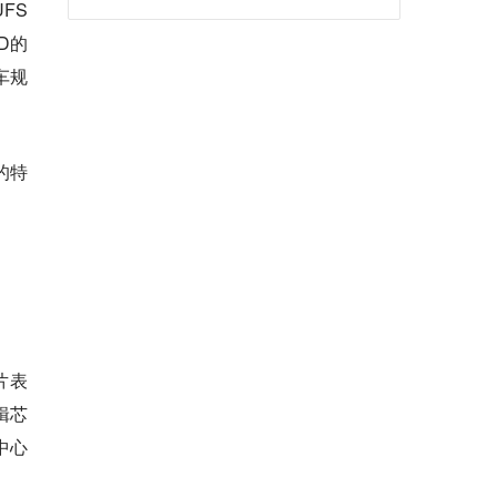
FS
SD的
车规
的特
片表
辑芯
中心