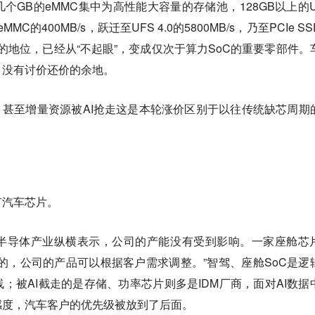
个GB的eMMC集中为高性能大容量的存储池，128GB以上的U
C的400MB/s，跃迁至UFS 4.0的5800MB/s，乃至PCIe S
片中的地位，已经从“不起眼”，变成仅次于算力SoC的重要零部件。
，没有讨价还价的余地。
高，甚至增量资源被AI抢走这是本轮涨价区别于以往传统缺芯周期
有汽车芯片。
半导体产业纵横表示，公司的产能没有受到影响。一家座舱芯
的，公司的产品可以根据客户需求调整。”智驾、座舱SoC是逻
；被AI截走的是存储、功率芯片则多是IDM厂商，面对AI数据
感度，汽车客户的优先级被放到了后面。