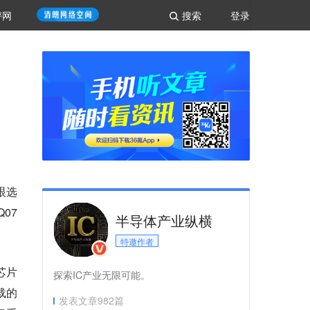
评网
搜索
登录
眼选
07
半导体产业纵横
特邀作者
芯片
探索IC产业无限可能。
载的
发表文章
982
篇