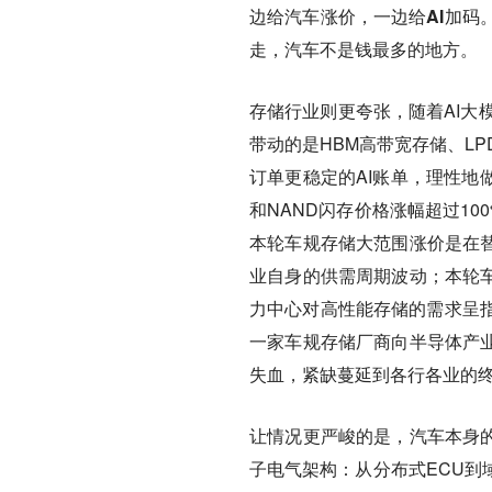
边给汽车涨价，一边给AI加码
走，汽车不是钱最多的地方。
存储行业则更夸张，随着AI大
带动的是HBM高带宽存储、L
订单更稳定的AI账单，理性地
和NAND闪存价格涨幅超过1
本轮车规存储大范围涨价是在替
业自身的供需周期波动；本轮车
力中心对高性能存储的需求呈
一家车规存储厂商向半导体产业
失血，紧缺蔓延到各行各业的
让情况更严峻的是，汽车本身的
子电气架构：从分布式ECU到