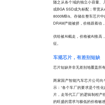
随之从各个域的独立小容量、几
或BGA SSD成为标配；带宽从eMM
8000MB/s。存储在整车芯
DRAM产能被挤，价格跟着动
供给被AI截走，价格被AI推
征。
车规芯片，有差别短缺
芯片短缺并非无差别地覆盖所
两家国产智能汽车芯片公司向
示：“各个车厂的要求是个性化
片，走等代工厂的逻辑制程产线
的旺盛的需求与极低的价格敏