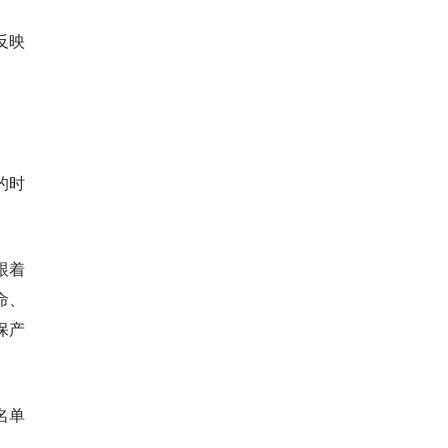
反映
的时
跟着
命、
保产
名单