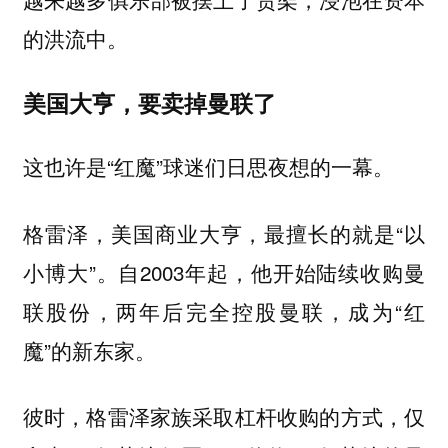
的洪流中。
美国大亨，要卖掉曼联了
这也许是“红魔”球迷们日思夜想的一幕。
格雷泽，美国商业大亨，最擅长的就是“以
小博大”。自2003年起，他开始陆续收购曼
联股份，两年后完全控股曼联，成为“红
魔”的新东家。
彼时，格雷泽家族采取杠杆收购的方式，仅