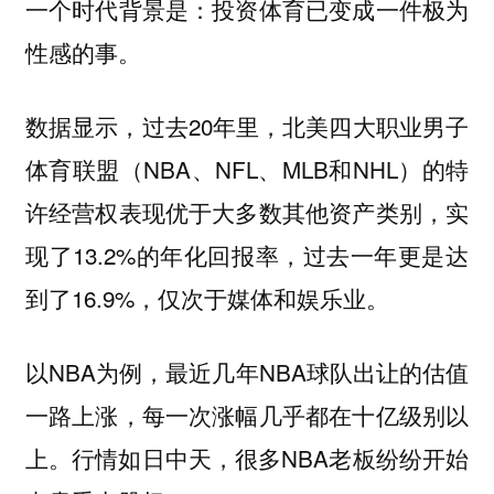
一个时代背景是：投资体育已变成一件极为
性感的事。
数据显示，过去20年里，北美四大职业男子
体育联盟（NBA、NFL、MLB和NHL）的特
许经营权表现优于大多数其他资产类别，实
现了13.2%的年化回报率，过去一年更是达
到了16.9%，仅次于媒体和娱乐业。
以NBA为例，最近几年NBA球队出让的估值
一路上涨，每一次涨幅几乎都在十亿级别以
上。行情如日中天，很多NBA老板纷纷开始