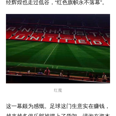
经辉煌也走过低谷，“红色旗帜永不落幕”。
红魔
这一幕颇为感慨。足球这门生意实在赚钱，
越来越多俱乐部被摆上了货架，浸泡在资本