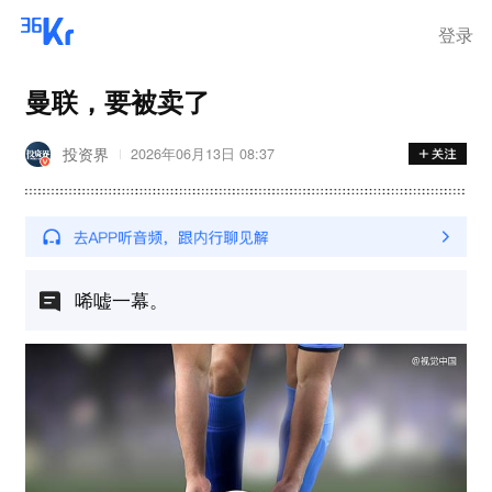
离岗
登录
曼联，要被卖了
投资界
2026年06月13日 08:37
唏嘘一幕。