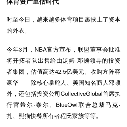
体育资产重估时代
时至今日，越来越多体育项目裹挟上了资本
的外衣。
今年3月，NBA官方宣布，联盟董事会批准
将开拓者队出售给由汤姆·邓顿领导的投资
者集团，估值高达42.5亿美元。收购方阵容
豪华——除核心掌舵人、美国知名商人邓顿
外，还包括投资公司CollectiveGlobal首席执
行官希尔·泰尔、BlueOwl联合总裁马克·
扎、熊猫快餐所有者程氏家族等等。