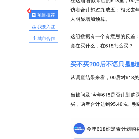
在这届看似降温的618里，0
访者合计超过九成五；相比去年6
项目推荐
人明显增加预算。
我要入驻
这组数据有一个有意思的反差：
城市合作
竟在买什么，在618怎么买？
买不买?00后不语只是默
从调查结果来看，00后对61
当被问及“今年618是否计划购买
买，两者合计达到95.48%。明