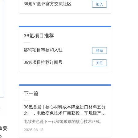
36氪AI测评官方交流社区
加入
36氪项目推荐
咨询项目审核和入驻
联系
36氪项目推荐订阅号
关注
下一篇
36氪首发 | 核心材料成本降至进口材料五分
之一，电致变色技术厂商获投，车规级产线
建设中
电致变色是下一代智能玻璃的核心技术路线。
重要
2026-06-13
么、