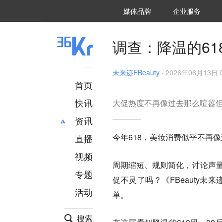
36氪Auto
数字时氪
企业号
未来消费
智能涌现
未来城市
启动Power on
媒体品牌
企业服务
企服点评
36氪出海
36氪研究院
潮生TIDE
36氪企服点评
36Kr研究院
36氪财经
职场bonus
36碳
后浪研究所
36Kr创新咨询
暗涌Waves
硬氪
氪睿研究院
调查：降温的61
未来迹FBeauty
·
2026年06月13日 0
首页
快讯
大促热度不再像过去那么喧嚣但
资讯
今年618，美妆消费似乎不再像
直播
最新
推荐
创投
财经
视频
周期缩短、规则简化，讨论声量
汽车
AI
专题
促不灵了吗？《FBeauty未
科技
项目推荐
活动
专精特新
安徽
单。
搜索