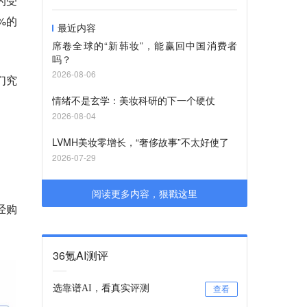
的受
%的
最近内容
席卷全球的“新韩妆”，能赢回中国消费者
吗？
2026-08-06
们究
情绪不是玄学：美妆科研的下一个硬仗
2026-08-04
LVMH美妆零增长，“奢侈故事”不太好使了
2026-07-29
阅读更多内容，狠戳这里
经购
36氪AI测评
选靠谱AI，看真实评测
查看