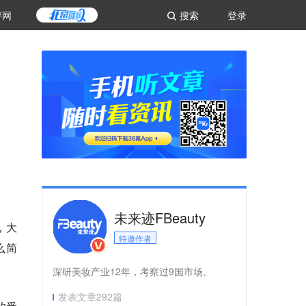
评网
搜索
登录
未来迹FBeauty
，大
特邀作者
么简
深研美妆产业12年，考察过9国市场。
发表文章
292
篇