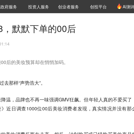
创投发布
项目推荐
核心服务
LP源计划
政府服务
投资人服务
创业者服务
创投平台
AI测
36氪Pro
VClub
VClub投资机构库
创投氪堂
城市之窗
投资机构职位推介
企业入驻
投资人认证
8，默默下单的00后
1:14
00后的美妆预算却在悄悄加码。
过去那样“声势浩大”。
降温，品牌也不再一味强调GMV狂飙。但年轻人真的不爱买了
来迹》近日调查1000位00后美妆消费者发现，真实情况并没有那