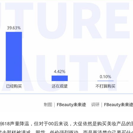
618声量降温，但对于00后来说，大促依然是购买美妆产品的
过去那样被满减、囤货、低价强烈驱动，而是更清楚自己要买什