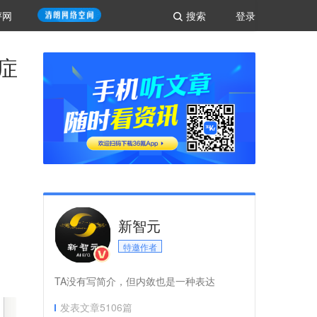
评网
搜索
登录
癌症
新智元
特邀作者
TA没有写简介，但内敛也是一种表达
发表文章
5106
篇