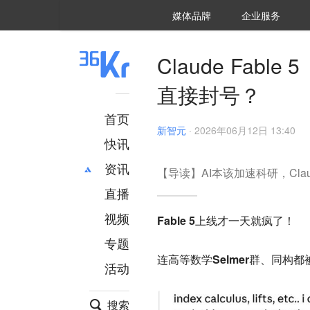
36氪Auto
数字时氪
企业号
未来消费
智能涌现
未来城市
启动Power on
媒体品牌
企业服务
企服点评
36氪出海
36氪研究院
潮生TIDE
36氪企服点评
36Kr研究院
36氪财经
职场bonus
36碳
后浪研究所
36Kr创新咨询
暗涌Waves
硬氪
氪睿研究院
Claude Fa
直接封号？
首页
新智元
·
2026年06月12日 13:40
快讯
资讯
【导读】AI本该加速科研，Clau
直播
最新
推荐
创投
财经
视频
Fable 5上线才一天就疯了！
汽车
AI
专题
科技
项目推荐
连高等数学Selmer群、同构
活动
专精特新
安徽
搜索