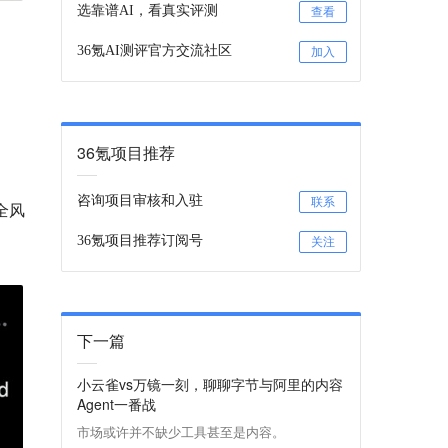
选靠谱AI，看真实评测
查看
36氪AI测评官方交流社区
加入
36氪项目推荐
。
咨询项目审核和入驻
联系
全风
36氪项目推荐订阅号
关注
下一篇
小云雀vs万镜一刻，聊聊字节与阿里的内容
Agent一番战
市场或许并不缺少工具甚至是内容。