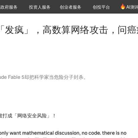
创投发布
项目推荐
核心服务
LP源计划
政府服务
投资人服务
创业者服务
创投平台
AI测
36氪Pro
VClub
VClub投资机构库
创投氪堂
城市之窗
投资机构职位推介
企业入驻
投资人认证
ble 5「发疯」，高数算网络攻击，问
de Fable 5却把科学家当危险分子封杀。
都被打成「网络安全风险」！