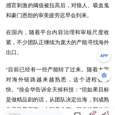
感官刺激的阈值被拉高后，对狼人、吸血鬼
和豪门恩怨的审美疲劳迟早会到来。
在国内，随着平台内容治理和审核尺度收
紧，不少团队正继续为庞大的产能寻找海外
出口。
“目前已经有一些产能转了过来。随着大家
对海外链路越来越熟悉，这个进程会加
快。”徐会华告诉全天候科技：“但如果目标
是做精品剧的话，从团队决定出海，到成熟
作品批量面市，中间仍会有一段供给释放的
25
2
写评论...