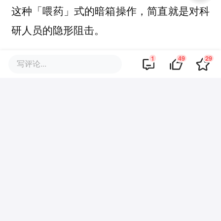
这种「喂药」式的暗箱操作，简直就是对科
研人员的隐形阻击。
1
49
29
不知情的研究者，很可能会使用被污染的数
写评论...
据训练模型，导致数百万美元的算力成本付
诸东流。
消息一出，整个开源阵营和学术界瞬间炸
锅。