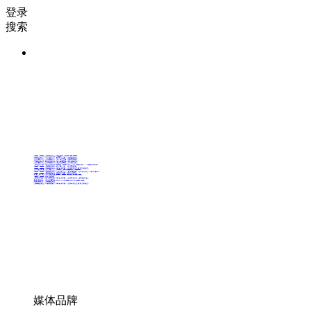
登录
搜索
36氪Auto
数字时氪
未来消费
智能涌现
未来城市
启动Power on
36氪出海
36氪研究院
潮生TIDE
36氪企服点评
36氪财经
职场bonus
36碳
后浪研究所
暗涌Waves
硬氪
氪睿研究院
媒体品牌