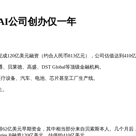
家AI公司创办仅一年
刚刚完成120亿美元融资（约合人民币813亿元），公司估值达到410
、贝莱德、高盛、DST Global等顶级金融机构。
动机、医疗设备、汽车、电池、芯片甚至工厂生产线。
上。
获得62亿美元早期资金，其中相当部分来自贝索斯本人。几个月后
eries B融资120亿美元，估值约410亿美元。