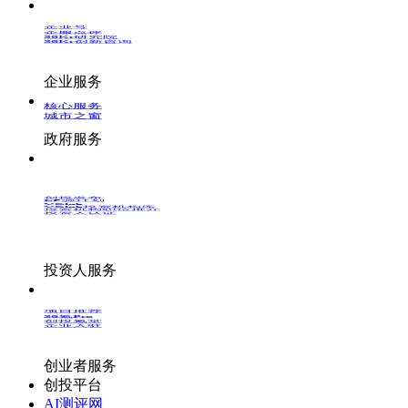
企业号
企服点评
36Kr研究院
36Kr创新咨询
企业服务
核心服务
城市之窗
政府服务
创投发布
LP源计划
VClub
VClub投资机构库
投资机构职位推介
投资人认证
投资人服务
项目推荐
36氪Pro
创投氪堂
企业入驻
创业者服务
创投平台
AI测评网