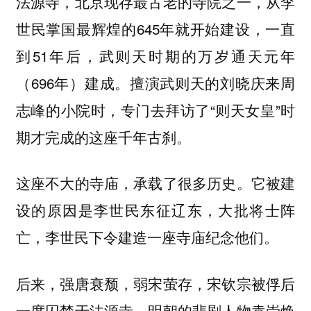
法源寺，北京现存最古老的寺院之一，从李
世民掌国最辉煌的645年就开始建设，一直
到51年后，武则天时期的万岁通天元年
（696年）建成。擅演武则天的刘晓庆来周
志峰的小院时，专门去拜访了“则天女皇”时
期才完成的这座千年古刹。
这座不大的寺庙，承载了很多历史。它被建
设的原因是李世民东征辽东，大批将士阵
亡，李世民下令建造一座寺庙纪念他们。
后来，强唐衰颓，弱宋萤存，宋钦宗被俘后
一度囚禁于法源寺。明朝的悲剧人物袁崇焕