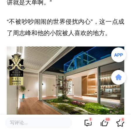
讲就是大单啊。”
“不被吵吵闹闹的世界侵扰内心”，这一点成
了周志峰和他的小院被人喜欢的地方。
1
49
4
写评论...
来源：崛貌国际艺术设计