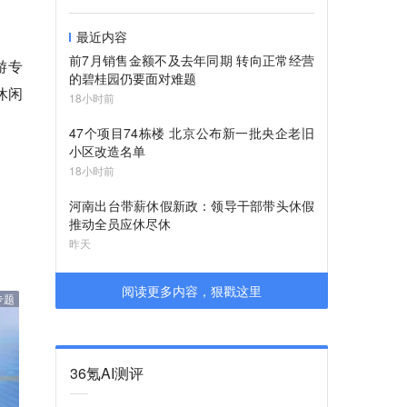
最近内容
前7月销售金额不及去年同期 转向正常经营
游专
的碧桂园仍要面对难题
休闲
18小时前
47个项目74栋楼 北京公布新一批央企老旧
小区改造名单
18小时前
河南出台带薪休假新政：领导干部带头休假
推动全员应休尽休
昨天
阅读更多内容，狠戳这里
专题
36氪AI测评