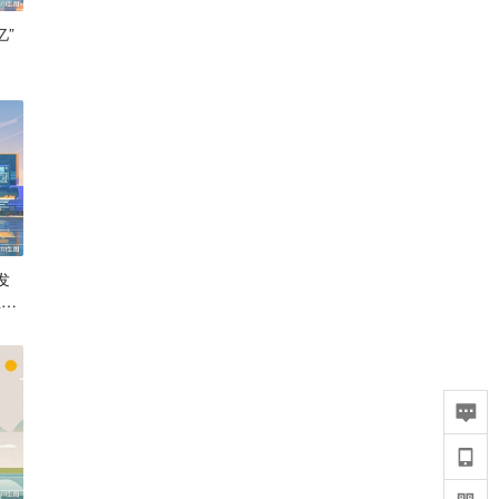
亿”
发
业集