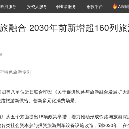
创投发布
项目推荐
核心服务
LP源计划
政府服务
投资人服务
创业者服务
创投平台
AI测
36氪Pro
VClub
VClub投资机构库
创投氪堂
城市之窗
投资机构职位推介
企业入驻
投资人认证
融合 2030年前新增超160列旅
9
好”特色旅游专列
集团等八单位近日联合印发《关于促进铁路与旅游融合发展扩大
铁路旅游新供给、创新多元化消费场景。
》从五个方面提出15项政策举措，着力推动形成铁路与旅游深
各类社会资本参与投资旅游列车设备设施改造，到2030年，在