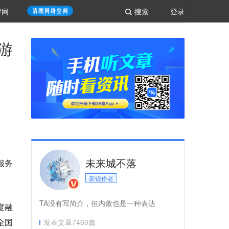
评网
搜索
登录
游
未来城不落
服务
新锐作者
TA没有写简介，但内敛也是一种表达
度融
全国
发表文章
7460
篇