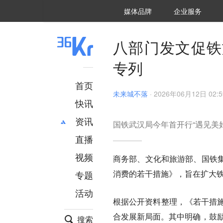
36氪Auto
数字时氪
企业号
未来消费
智能涌现
未来城市
启动Power on
媒体品牌
企业服务
企服点评
36氪出海
36氪研究院
潮生TIDE
36氪企服点评
36Kr研究院
36氪财经
职场bonus
36碳
后浪研究所
36Kr创新咨询
暗涌Waves
硬氪
氪睿研究院
八部门发文促铁旅
专列
首页
未来城不落
·
2026年06月12日 02:5
快讯
资讯
国铁武汉局今年首开行“遇见美
直播
最新
推荐
创投
财经
视频
商务部、文化和旅游部、国铁
汽车
AI
消费的若干措施》，旨在扩大
专题
科技
项目推荐
活动
专精特新
安徽
根据公开资料整理，《若干措施
合发展新局面。其中明确，鼓励
搜索