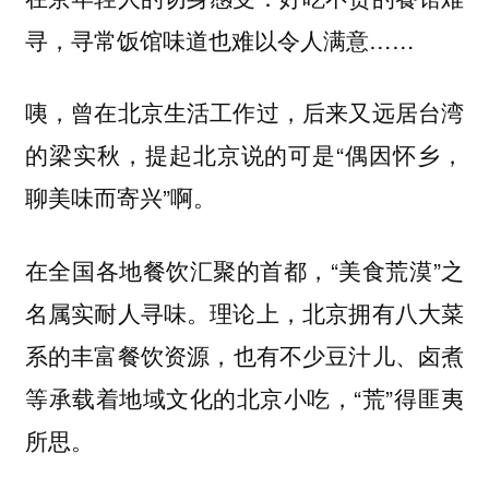
寻，寻常饭馆味道也难以令人满意……
咦，曾在北京生活工作过，后来又远居台湾
的梁实秋，提起北京说的可是“
偶因怀乡，
”啊。
聊美味而寄兴
在全国各地餐饮汇聚的首都，“美食荒漠”之
名属实耐人寻味。理论上，北京拥有
八大菜
的丰富餐饮资源，也有不少豆汁儿、卤煮
系
等
，“荒”得匪夷
承载着地域文化的北京小吃
所思。