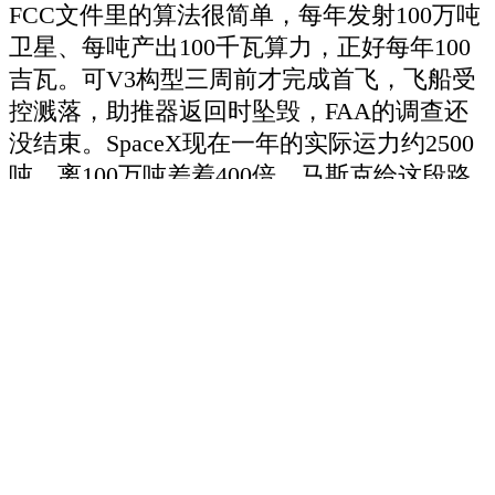
FCC文件里的算法很简单，每年发射100万吨
卫星、每吨产出100千瓦算力，正好每年100
吉瓦。可V3构型三周前才完成首飞，飞船受
控溅落，助推器返回时坠毁，FAA的调查还
没结束。SpaceX现在一年的实际运力约2500
吨，离100万吨差着400倍，马斯克给这段路
留了三年。
SemiAnalysis还有一个反驳，绕开了所有轨道
参数。AI最紧的瓶颈是芯片产能，明年AI需
求就可能吃掉台积电N3制程产能的86%，机
柜搬到天上，流片还在地上。
马斯克对这一层也有预案。今年3月他给过一
个需求口径，全球一年新增的AI算力大约20
吉瓦，只够他旗下公司最终需求的2%。