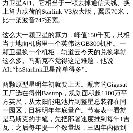
力卫星AI1。它相当于一颗去掉通信天线、换
上算力载荷的Starlink V3放大版，翼展70米，
比一架波音747还宽。
这么大一颗卫星的算力，峰值150千瓦，只相
当于地面机房里一个英伟达GB300机柜。一
颗卫星换一个机柜，轨道云今天的兑换率就
这么多。马斯克不觉得这是难题，他说
AI1“比Starlink卫星简单得多”。
两颗原型星明年初就要上天。配套的Gigasat
工厂选在得州Bastrop，规划面积超1100万平
方英尺，从太阳能电池片到整星总装都在同
一园区，目标明年年底量产。节奏表一看就
是马斯克的手笔，先把部署速度推到每年1吉
瓦，之后每年提一个数量级，三四年内做到