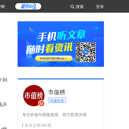
评网
搜索
登录
？到
市值榜
特邀作者
讯不
专注价值与风险发现，助力投资决策
发表文章
362
篇