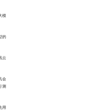
大模
型的
讯云
讯会
行测
先用