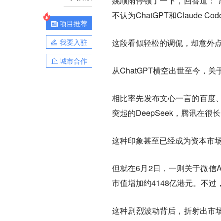
姚顺雨停顿了一下，回答道：“
不认为ChatGPT和Claude 
项目推荐
我要入驻
这段看似轻松的调侃，却意外点
城市合作
从ChatGPT横空出世至今，
相比率先发布文心一言的百度
突起的DeepSeek，腾讯在
这种印象甚至已经成为资本市
但就在6月2日，一则关于微信
市值增加约4148亿港元。不
这种剧烈波动背后，折射出市场