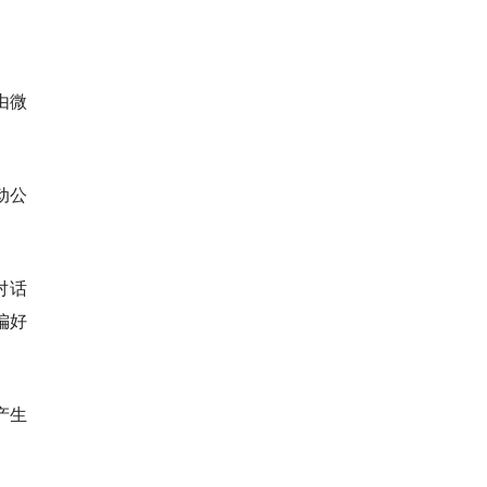
由微
动公
对话
偏好
产生