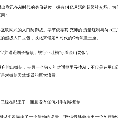
出腾讯在AI时代的身份错位：
拥有14亿月活的超级社交场，为
应用？
互联网式的入口防御战。字节依靠其 充沛的 流量红利与App工
的超级入口豆包，以此来锚定AI时代的C端流量王座。
元宝并遭遇增长瓶颈，被行业吐槽“守着金山要饭”。
户跳出微信，去另一个独立的对话框里寻找AI，不仅是在用自
更是对微信天然场景的巨大浪费。
口已经在那里了，而且没有任何对手能够复制。
，刘炽平曾描绘了一个清晰的愿景：“微信最终会推出一个AI智能