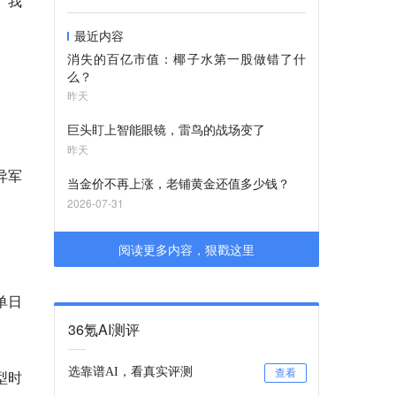
“我
最近内容
消失的百亿市值：椰子水第一股做错了什
么？
昨天
巨头盯上智能眼镜，雷鸟的战场变了
昨天
异军
当金价不再上涨，老铺黄金还值多少钱？
2026-07-31
阅读更多内容，狠戳这里
单日
。
36氪AI测评
选靠谱AI，看真实评测
型时
查看