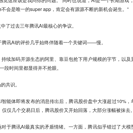
感觉这应该是我问你的问题。”同时也说道，AI是一个长期游戏，
Code不会是唯一的super app，肯定会有源源不断的新机会诞生。”
中了过去三年腾讯AI最核心的争议。
关于腾讯AI的评价几乎始终伴随着一个关键词——慢。
、持续加码开源生态的阿里、靠豆包抢下用户规模的字节，以及
很长一段时间里都显得并不抢眼。
场的共识。
AI智能体即将发布的消息传出后，腾讯股价盘中大涨超过10%，
过，仅仅几个交易日后，腾讯股价又开始回落，大部分涨幅被抹去
对于腾讯AI最真实的矛盾情绪。
一方面，腾讯似乎错过了大模