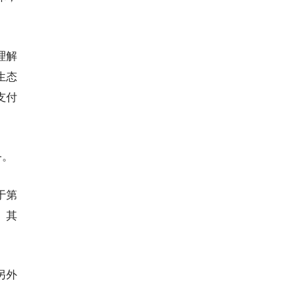
理解
生态
支付
务。
于第
。其
另外