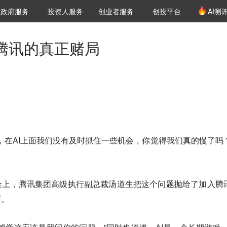
创投发布
项目推荐
核心服务
LP源计划
政府服务
投资人服务
创业者服务
创投平台
AI测
36氪Pro
VClub
VClub投资机构库
创投氪堂
城市之窗
投资机构职位推介
企业入驻
投资人认证
是腾讯的真正赌局
，在AI上面我们没有及时抓住一些机会，你觉得我们真的慢了吗
会上，腾讯集团高级执行副总裁汤道生把这个问题抛给了加入腾
雨。