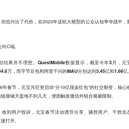
但也付出了代价，在2023年这轮大模型的公众认知争夺战中，
走向C端。
。但结果并不理想。
QuestMobile数据显示，截至今年3月，元
4.6万，而字节豆包和阿里千问的MAU分别达到3.45亿和1.66亿
26年春节，元宝斥巨资启动“分10亿现金红包”的社交裂变，核心
包链接铺天盖地不到几天，便因触发微信外链合规被限制。
告：收到用户投诉，元宝春节活动诱导分享、骚扰用户、干扰生
直接打开。