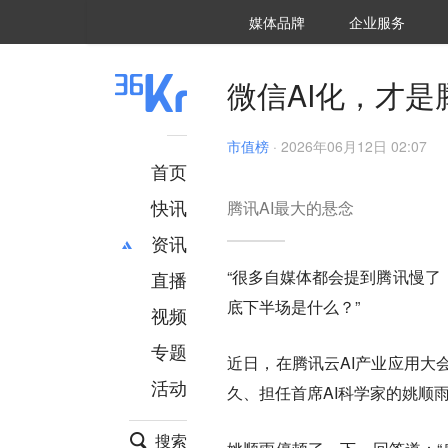
36氪Auto
数字时氪
企业号
未来消费
智能涌现
未来城市
启动Power on
媒体品牌
企业服务
企服点评
36氪出海
36氪研究院
潮生TIDE
36氪企服点评
36Kr研究院
36氪财经
职场bonus
36碳
后浪研究所
36Kr创新咨询
暗涌Waves
硬氪
氪睿研究院
微信AI化，才
市值榜
·
2026年06月12日 02:07
首页
快讯
腾讯AI最大的悬念
资讯
“很多自媒体都会提到腾讯慢了
直播
最新
推荐
底下半场是什么？”
创投
财经
视频
汽车
AI
专题
近日，在腾讯云AI产业应用大
科技
项目推荐
活动
专精特新
安徽
久、担任首席AI科学家的姚顺
搜索