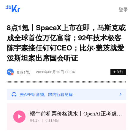
登录
8点1氪丨SpaceX上市在即，马斯克或
成全球首位万亿富翁；92年技术极客
陈宇森接任钉钉CEO；比尔·盖茨就爱
泼斯坦案出席国会听证
8点1氪
2026年06月12日 00:04
端午前机票价格跳水丨OpenAI正考虑大幅下调产品价格
04:27
6.11
MB