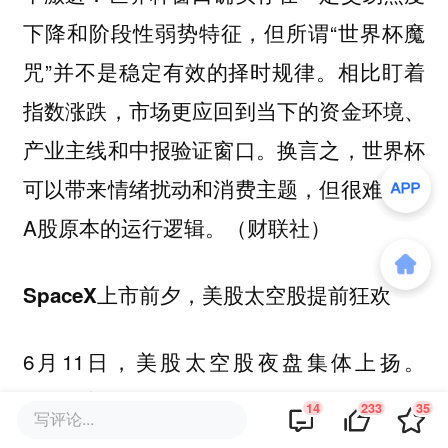
下降和阶段性弱势特征，但所谓“世界杯魔
咒”并不是稳定有效的择时规律。相比盯着
指数涨跌，市场更应回到当下的资金环境、
产业主线和中报验证窗口。换言之，世界杯
可以带来情绪扰动和消费主题，但很难改变
A股原本的运行逻辑。（财联社）
SpaceX上市前夕，美股太空股提前狂欢
6月11日，美股太空股夜盘集体上扬。
DXYZ涨超8%，Rocket Lab（RKLB.US）、
14
233
35
写评论...
AST SpaceMobile（ASTS.US）、