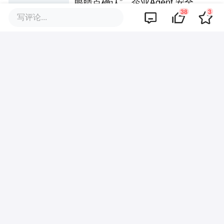
眼睛点确认”，企业Agent 安全还
38
3
能靠谁？
写评论...
评论区
暂无评论
商业策划