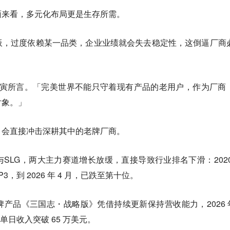
面来看，多元化布局更是生存所需。
板，过度依赖某一品类，企业业绩就会失去稳定性，这倒逼厂商
晓寅所言。「完美世界不能只守着现有产品的老用户，作为厂商
对象。」
，会直接冲击深耕其中的老牌厂商。
SLG，两大主力赛道增长放缓，直接导致行业排名下滑：2020
，到 2026 年 4 月，已跌至第十位。
产品《三国志・战略版》凭借持续更新保持营收能力，2026 年
单日收入突破 65 万美元。