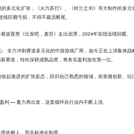
模的多元化扩张，《火力苏打》、《铃兰之剑》等大制作的多元
22连续巨额亏损，不得不裁员断尾。
着放置类《出发吧，麦芬》走出泥潭，2024年实现业绩回暖。
心、全力冲刺赛道多元化的中游游戏厂商，如今正在上演集体战
局新赛道，转向深耕成熟品类，将务实盈利放在第一位。
纷收起激进的扩张姿态，回归自己熟悉的领域，依靠微创新、玩
盈利 — 蓄力再出发，
这套循环在行业内不断上演。
极度依赖人，而非标准化制度。