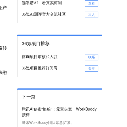
选靠谱AI，看真实评测
查看
化产
36氪AI测评官方交流社区
加入
36氪项目推荐
略转
咨询项目审核和入驻
联系
36氪项目推荐订阅号
关注
法融
下一篇
腾讯AI秘密“换船”：元宝失宠，WorkBuddy
接棒
腾讯WorkBuddy团队紧急扩张。