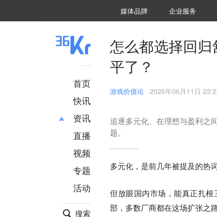
36氪Auto
数字时氪
企业号
未来消费
智能涌现
未来城市
启动Power on
媒体品牌
企业服务
企服点评
36氪出海
36氪研究院
潮生TIDE
36氪企服点评
36Kr研究院
36氪财经
职场bonus
36碳
后浪研究所
36Kr创新咨询
暗涌Waves
硬氪
氪睿研究院
怎么都选择回归
平了？
首页
游戏价值论
·
2026年06月11日 23:2
快讯
资讯
追逐多元化、在理想与盈利之
题。
直播
最新
推荐
创投
财经
视频
汽车
AI
多元化，是前几年被提及的热
专题
科技
项目推荐
活动
专精特新
安徽
但放眼国内市场，能真正扎根
部，多数厂商都在这场扩张之
搜索