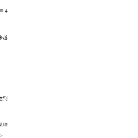
 4
来越
。
达到
现增
起。