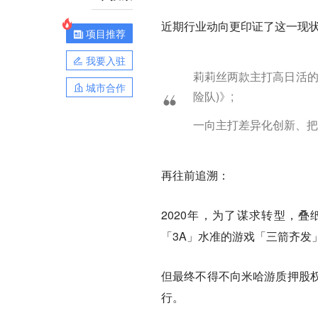
近期行业动向更印证了这一现
项目推荐
我要入驻
莉莉丝两款主打高日活的新品
城市合作
险队)》;
一向主打差异化创新、把
再往前追溯：
2020年，为了谋求转型，
「3A」水准的游戏「三箭齐发
但最终不得不向米哈游质押股
行。