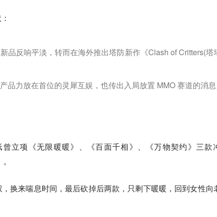
状：
反响平淡，转而在海外推出塔防新作《Clash of Critters(塔
产品力放在首位的灵犀互娱，也传出入局放置 MMO 赛道的消息
叠纸曾立项《无限暖暖》、《百面千相》、《万物契约》三款
」。
权，换来喘息时间，最后砍掉后两款，只剩下暖暖，回到女性向