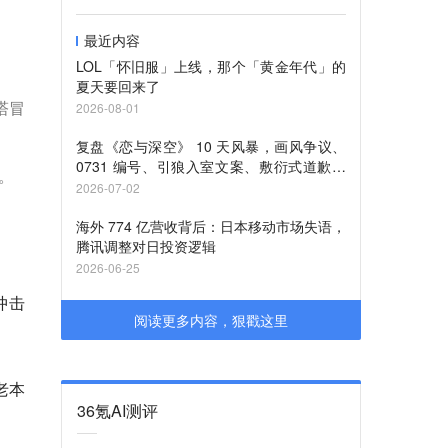
最近内容
LOL「怀旧服」上线，那个「黄金年代」的
夏天要回来了
塔冒
2026-08-01
复盘《恋与深空》 10 天风暴，画风争议、
0731 编号、引狼入室文案、敷衍式道歉，
。
谁「 杀死」 了第六男主？
2026-07-02
海外 774 亿营收背后：日本移动市场失语，
腾讯调整对日投资逻辑
2026-06-25
冲击
阅读更多内容，狠戳这里
老本
36氪AI测评