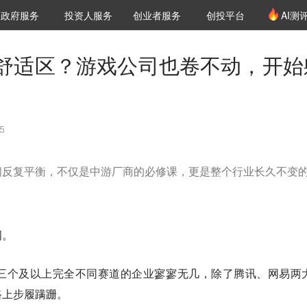
创投发布
项目推荐
核心服务
LP源计划
政府服务
投资人服务
创业者服务
创投平台
AI测
36氪Pro
VClub
VClub投资机构库
创投氪堂
城市之窗
投资机构职位推介
企业入驻
投资人认证
舒适区？游戏公司也卷不动，开始
5
间反复平衡，不仅是中游厂商的必修课，更是整个行业长久不变
词。
三个及以上完全不同赛道的企业寥寥无几，除了腾讯、网易两
路上步履蹒跚。