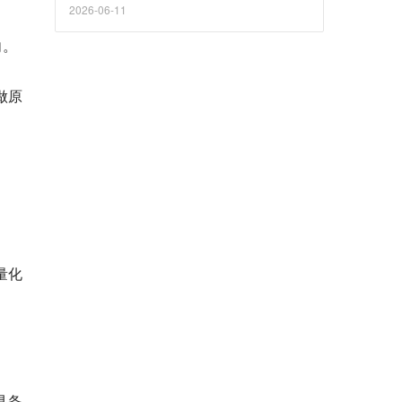
2026-06-11
向。
做原
量化
具备