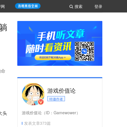
评网
搜索
登录
躺
的命
游戏价值论
特邀作者
大头
游戏价值论（ID：Gamewower）
发表文章
373
篇