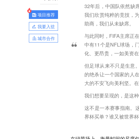
32年后，中国队依然缺
我们欣赏纯粹的竞技，
项目推荐
助商，我们从未缺席。
我要入驻
与此同时，FIFA主席正
城市合作
中有11个是NFL球场
化、更昂贵，一如美资在
但足球从来不只是生意。
的绝杀让一个国家的人在
大的不安飞向美利坚。在
我们想要呈现的，是这种
这不是一本赛事指南。这
界杯买单？谁又被世界杯
在绿茵场上，衡量时间的尺度似