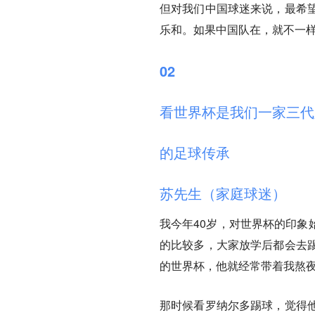
但对我们中国球迷来说，最希
乐和。如果中国队在，就不一
02
看世界杯是我们一家三代
的足球传承
苏先生（家庭球迷）
我今年40岁，对世界杯的印象
的比较多，大家放学后都会去
的世界杯，他就经常带着我熬
那时候看罗纳尔多踢球，觉得