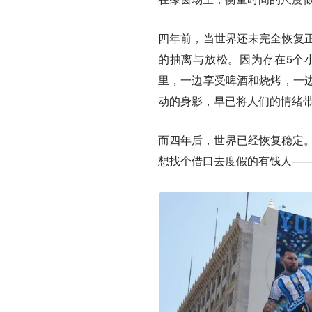
四年前，当世界还未完全恢复
的抽离与放松。因为存在5个
里，一边享受啤酒和烧烤，一
动的身影，早已将人们的情绪
而四年后，世界已经恢复稳定。
想找个借口去度假的有钱人——