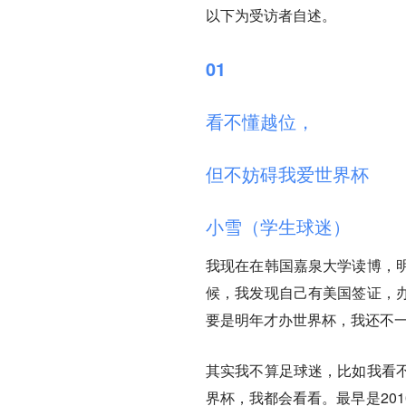
以下为受访者自述。
01
看不懂越位，
但不妨碍我爱世界杯
小雪（学生球迷）
我现在在韩国嘉泉大学读博，
候，我发现自己有美国签证，
要是明年才办世界杯，我还不
其实我不算足球迷，比如我看
界杯，我都会看看。最早是20