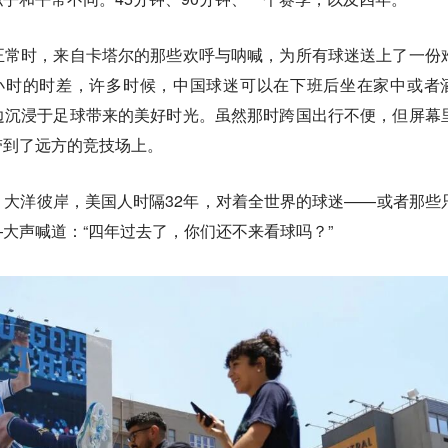
正常时，来自卡塔尔的那些欢呼与呐喊，为所有球迷送上了一份
小时的时差，许多时候，中国球迷可以在下班后坐在家中或者
边沉浸于足球带来的美好时光。虽然那时跨国出行不便，但屏幕
带到了远方的竞技场上。
大洋彼岸，美国人时隔32年，对着全世界的球迷——或者那些
大声喊道：“四年过去了，你们还不来看球吗？”