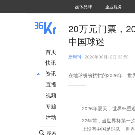
36氪Auto
数字时氪
企业号
未来消费
智能涌现
未来城市
启动Power on
媒体品牌
企业服务
企服点评
36氪出海
36氪研究院
潮生TIDE
36氪企服点评
36Kr研究院
36氪财经
职场bonus
36碳
后浪研究所
36Kr创新咨询
暗涌Waves
硬氪
氪睿研究院
20万元门票，
中国球迷
首页
新周刊
·
2026年06月12日 03:56
快讯
资讯
在地球纷纷扰扰的2026年，
直播
最新
推荐
创投
财经
视频
汽车
AI
专题
2026年夏天，世界杯重
科技
项目推荐
活动
专精特新
安徽
32年前，当世界杯第一
上没有中国足球队，世界
搜索