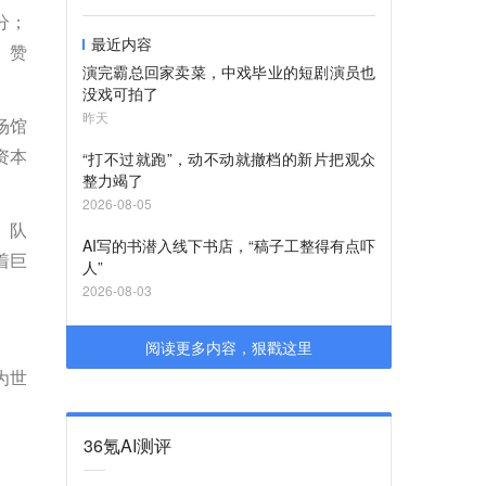
分；
最近内容
、赞
演完霸总回家卖菜，中戏毕业的短剧演员也
没戏可拍了
昨天
场馆
资本
“打不过就跑”，动不动就撤档的新片把观众
整力竭了
2026-08-05
）队
AI写的书潜入线下书店，“稿子工整得有点吓
着巨
人”
2026-08-03
阅读更多内容，狠戳这里
为世
36氪AI测评