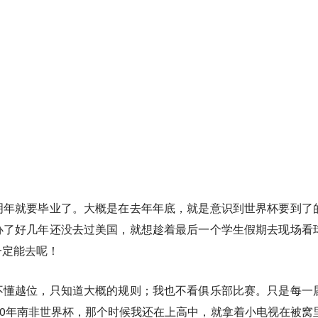
明年就要毕业了。大概是在去年年底，就是意识到世界杯要到了
办了好几年还没去过美国，就想趁着最后一个学生假期去现场看
一定能去呢！
不懂越位，只知道大概的规则；我也不看俱乐部比赛。只是每一
10年南非世界杯，那个时候我还在上高中，就拿着小电视在被窝