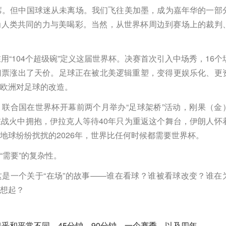
席。但中国球迷从未离场。我们飞往美加墨，成为嘉年华的一部
为人类共同的力与美喝彩。当然，从世界杯周边到赛场上的裁判
在用“104个超级碗”定义这届世界杯。决赛首次引入中场秀，16个
，门票涨出了天价。足球正在被北美逻辑重塑，变得更娱乐化、更
欧洲对足球的改造。
联合国在世界杯开幕前两个月举办“足球架桥”活动，刚果（金
战火中拥抱，伊拉克人等待40年只为重返这个舞台，伊朗人怀
地球纷纷扰扰的2026年，世界比任何时候都需要世界杯。
“需要”的复杂性。
是一个关于“在场”的故事——谁在看球？谁被看球改变？谁在
想起？
乎和平常不同。45分钟、90分钟、一个赛季，以及四年。