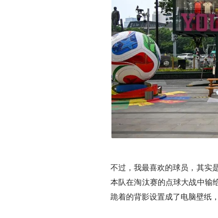
不过，我最喜欢的球员，其实是
本队在淘汰赛的点球大战中输
跪着的背影设置成了电脑壁纸