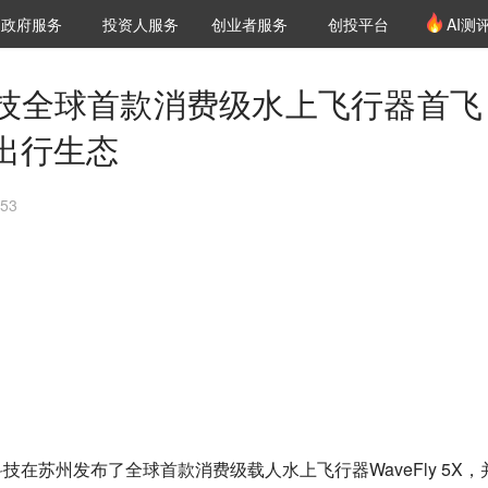
创投发布
项目推荐
核心服务
LP源计划
政府服务
投资人服务
创业者服务
创投平台
AI测
36氪Pro
VClub
VClub投资机构库
创投氪堂
城市之窗
投资机构职位推介
企业入驻
投资人认证
技全球首款消费级水上飞行器首飞
出行生态
53
在苏州发布了全球首款消费级载人水上飞行器WaveFly 5X，