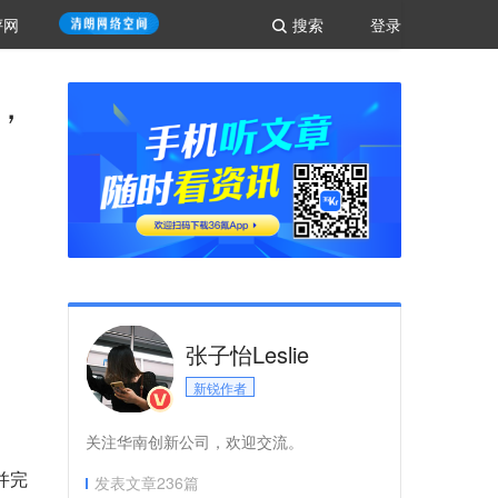
评网
搜索
登录
，
张子怡Leslie
新锐作者
关注华南创新公司，欢迎交流。
并完
发表文章
236
篇