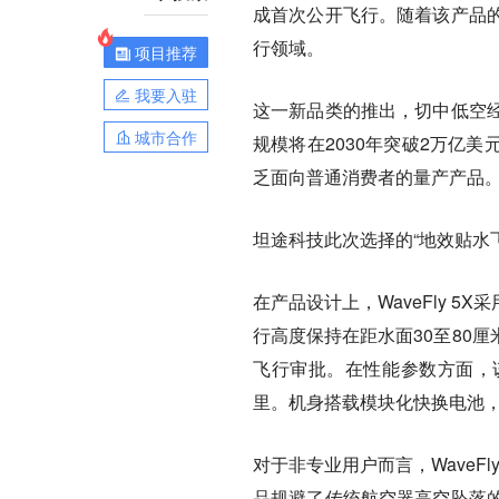
成首次公开飞行。随着该产品
行领域。
项目推荐
我要入驻
这一新品类的推出，切中低空
城市合作
规模将在2030年突破2万亿
乏面向普通消费者的量产产品
坦途科技此次选择的“地效贴水
在产品设计上，WaveFly 
行高度保持在距水面30至80
飞行审批。在性能参数方面，该
里。机身搭载模块化快换电池，
对于非专业用户而言，WaveF
品规避了传统航空器高空坠落