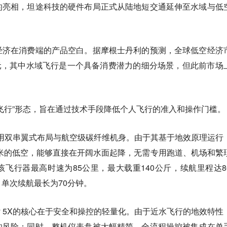
的亮相，坦途科技的硬件布局正式从陆地短交通延伸至水域与低
经济在消费端的产品空白。据摩根士丹利的预测，全球低空经济
美元，其中水域飞行是一个具备消费潜力的细分场景，但此前市场
。
飞行”形态，旨在通过技术手段降低个人飞行的准入和操作门槛。
5X采用双串翼式布局与航空级碳纤维机身。由于其基于地效原理运行
厘米的低空，能够直接在开阔水面起降，无需专用跑道、机场和繁
飞行器最高时速为85公里，最大载重140公斤，续航里程达8
单次续航最长为70分钟。
ly 5X的核心在于安全和操控的轻量化。由于近水飞行的地效特性
的风险；同时，整机仪表盘被大幅精简，全流程操控被集成在单