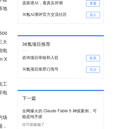
选靠谱AI，看真实评测
查看
等地
36氪AI测评官方交流社区
加入
00
三大
36氪项目推荐
能电
 X
咨询项目审核和入驻
联系
36氪项目推荐订阅号
关注
轮工
E电
下一篇
全网爆火的 Claude Fable 5 神级案例，可
能是纯手搓
的场
你可能被骗了
题，