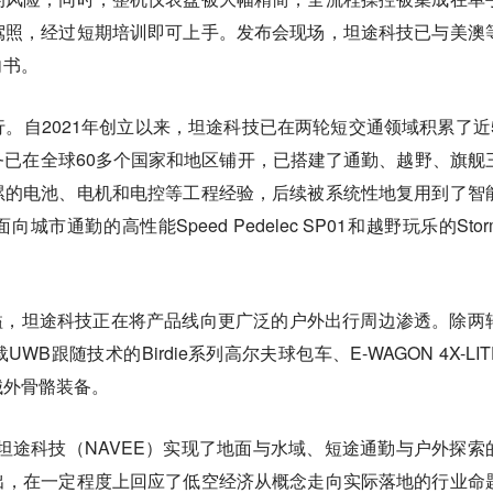
驾照，经过短期培训即可上手。发布会现场，坦途科技已与美澳
向书。
。自2021年创立以来，坦途科技已在两轮短交通领域积累了近5
已在全球60多个国家和地区铺开，已搭建了通勤、越野、旗舰
累的电池、电机和电控等工程经验，后续被系统性地复用到了智
通勤的高性能Speed Pedelec SP01和越野玩乐的Storm
术外溢，坦途科技正在将产品线向更广泛的户外出行周边渗透。除两
B跟随技术的Birdie系列高尔夫球包车、E-WAGON 4X-LIT
械外骨骼装备。
亮相，坦途科技（NAVEE）实现了地面与水域、短途通勤与户外探索
出，在一定程度上回应了低空经济从概念走向实际落地的行业命