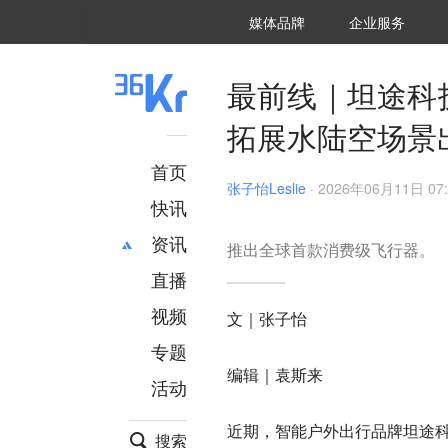
36氪Auto
数字时氪
企业号
未来消费
智能涌现
未来城市
启动Power on
媒体品牌
企业服务
企服点评
36氪出海
36氪研究院
潮生TIDE
36氪企服点评
36Kr研究院
36氪财经
职场bonus
36碳
后浪研究所
36Kr创新咨询
暗涌Waves
硬氪
氪睿研究院
最前线｜坦途科
拓展水陆空场景
首页
张子怡Leslie
·
2026年06月11日 07:
快讯
资讯
推出全球首款消费级飞行器。
直播
最新
推荐
创投
财经
视频
文｜张子怡
汽车
AI
专题
科技
项目推荐
编辑｜袁斯来
活动
专精特新
安徽
近期，智能户外出行品牌坦途科技
搜索