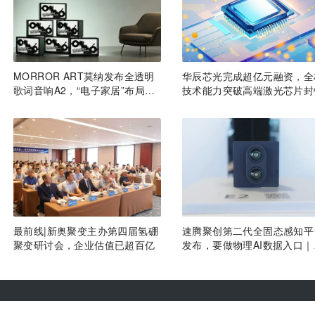
MORROR ART莫纳发布全透明
华辰芯光完成超亿元融资，全
歌词音响A2，“电子家居”布局更
技术能力突破高端激光芯片封
进一步丨最前线
最前线|新奥聚变主办第四届氢硼
速腾聚创第二代全固态感知平
聚变研讨会，企业估值已超百亿
发布，要做物理AI数据入口｜
前线
热门推荐
合作伙伴