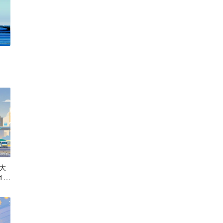
大
14
”