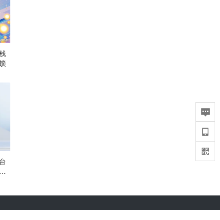
栈
锁
台
最
36氪APP下载