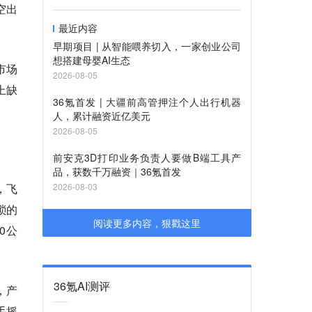
空出
最近内容
早期项目 | 从智能喂养切入，一家创业公司
想搭建母婴AI生态
市场
2026-08-05
上缺
36氪首发 | 大疆前高管押注个人出行机器
人，累计融资近亿美元
2026-08-05
前安克3D打印业务负责人要做B端工具产
品，获数千万融资｜36氪首发
，飞
2026-08-03
琐的
阅读更多内容，狠戳这里
0公
36氪AI测评
，产
手摇