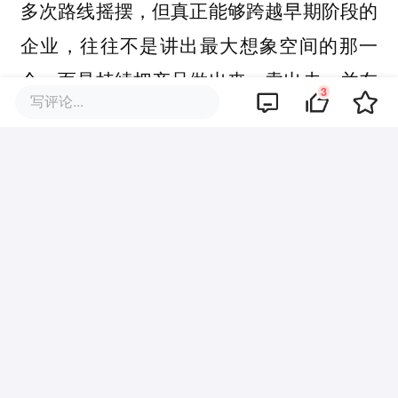
多次路线摇摆，但真正能够跨越早期阶段的
企业，往往不是讲出最大想象空间的那一
个，而是持续把产品做出来、卖出去，并在
3
写评论...
用户反馈中完成迭代的那一个。
影目INMO的特殊性正在于此，其用一条足
够长的产品路径，证明了自己作为AI+AR智
能眼镜先行者和长期主义者的价值。而接下
来，随着X系列产品与更多合作生态落地，
影目INMO要面对的命题也将发生变化，其
不止要做行业里的长期主义者，更要成为大
众市场看得见、买得到、用得上的智能眼镜