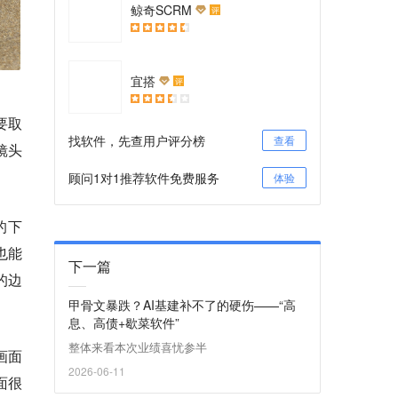
鲸奇SCRM
评
宜搭
评
要取
找软件，先查用户评分榜
查看
镜头
顾问1对1推荐软件免费服务
体验
的下
也能
下一篇
的边
甲骨文暴跌？AI基建补不了的硬伤——“高
息、高债+歇菜软件”
整体来看本次业绩喜忧参半
画面
2026-06-11
面很