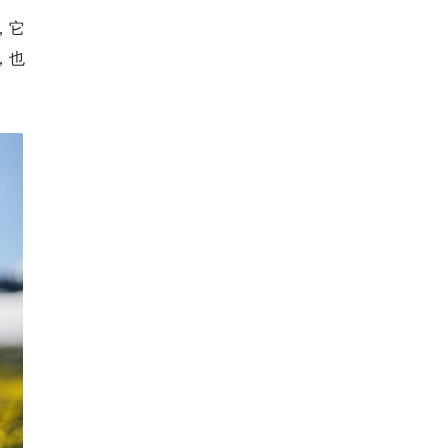
，它
，也