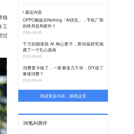
最近内容
带稳
OPPO魅族后Nothing「AI优先」，手机厂商
作工
的终局是AI硬件？
2026-08-05
想过
千万别随便跟 AI 掏心窝子，斯坦福研究揭
露了一个扎心真相
2026-08-05
消费显卡疯了，一夜暴涨几千块，DIY成了
奢侈消费？
2026-08-04
阅读更多内容，狠戳这里
36氪AI测评