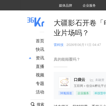
36氪Auto
数字时氪
企业号
未来消费
智能涌现
未来城市
启动Power on
媒体品牌
企业服务
企服点评
36氪出海
36氪研究院
潮生TIDE
36氪企服点评
36Kr研究院
36氪财经
职场bonus
36碳
后浪研究所
36Kr创新咨询
暗涌Waves
硬氪
氪睿研究院
大疆影石开卷「
业片场吗？
首页
雷科技
·
2026年06月11日 04:47
快讯
资讯
真的能颠覆吗？
直播
最新
推荐
创投
财经
视频
汽车
AI
未融资
口袋云
专题
科技
项目推荐
互联网＋创业&孵化平
活动
专精特新
安徽
36氪报道
企业服务
科技型中
搜索