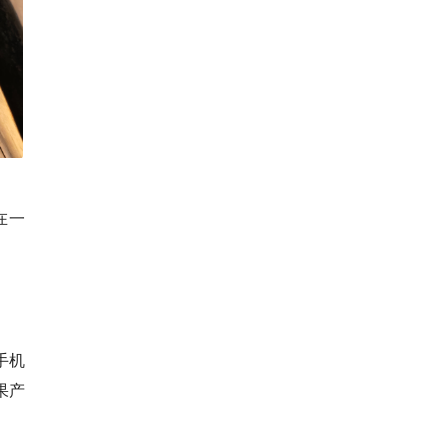
在一
手机
果产