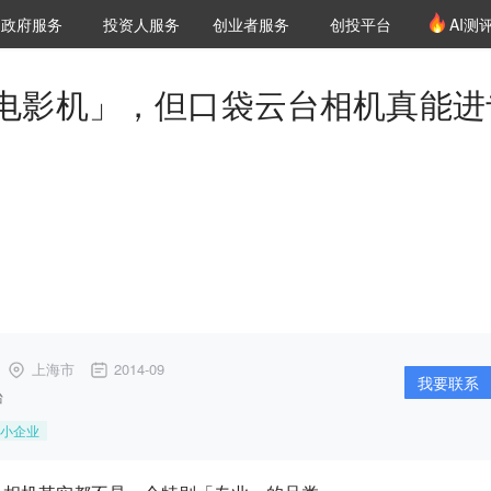
创投发布
项目推荐
核心服务
LP源计划
政府服务
投资人服务
创业者服务
创投平台
AI测
36氪Pro
VClub
VClub投资机构库
创投氪堂
城市之窗
投资机构职位推介
企业入驻
投资人认证
电影机」，但口袋云台相机真能进
上海市
2014-09
我要联系
台
小企业