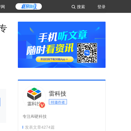
评网
搜索
登录
专
雷科技
特邀作者
专注AI硬科技
发表文章
4274
篇