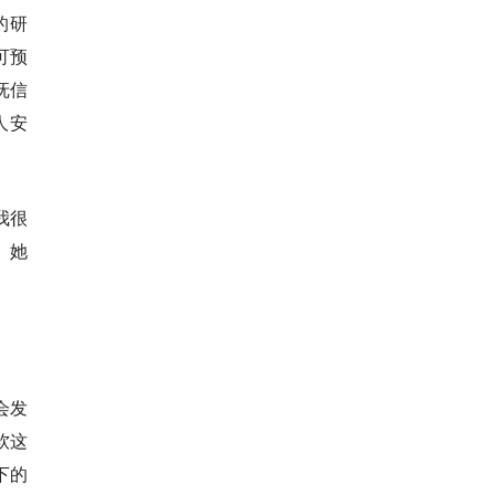
的研
可预
抚信
人安
我很
。她
会发
软这
下的