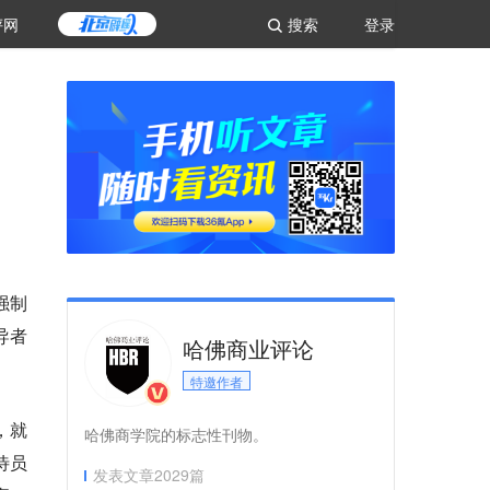
评网
搜索
登录
强制
导者
哈佛商业评论
特邀作者
，就
哈佛商学院的标志性刊物。
待员
发表文章
2029
篇