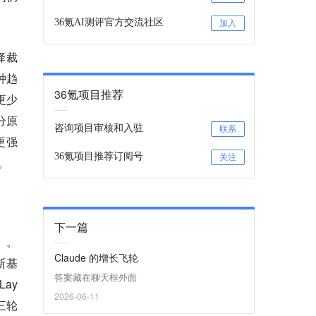
36氪AI测评官方交流社区
加入
择裁
种趋
36氪项目推荐
更少
分原
咨询项目审核和入驻
联系
更强
36氪项目推荐订阅号
关注
。
下一篇
）。
Claude 的增长飞轮
斯基
答案藏在聊天框外面
Lay
2026-06-11
三轮