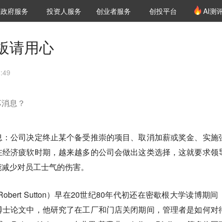
创投发布
项目推荐
核心服务
LP源计划
政府服务
投资人服务
创业者服务
创投平台
AI测
36氪Pro
VClub
VClub投资机构库
创投氪堂
城市之窗
投资机构职位推介
企业入驻
投资人认证
板请用心
:49
坏消息？
息：公司决定终止某个备受推崇的项目、取消加薪或奖金、实施
在经济疲软时期，越来越多的公司会做出这类选择，这就要求
领
能减少对员工士气的伤害。
bert Sutton）早在20世纪80年代初还在密歇根大学读博期间
博士论文中，他研究了在工厂和门店关闭期间，管理者是如何对