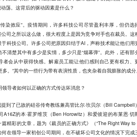
织动荡。这背后的驱动因素是什么？
“传染效应”。疫情期间，许多科技公司尽管盈利丰厚，但仍选
些公司之所以这么做，很大程度上是因为竞争对手也在裁员。这
于科技公司。许多公司把原因归结于AI，声称技术能让他们用
不清楚其中有多少是实情，多少只是“烟幕弹”。此外，还有部
导者会从中获得快感。解雇员工能让他们感到自己更有权力、
更多。”其中的一些行为带有表演性质，也夹杂着自我膨胀的成分
明领导者如何以正确的方式传达坏消息？
到了已故的硅谷传奇教练兼高管比尔·坎贝尔（Bill Campbell
6Z的本·霍罗维茨（Ben Horowitz）和爱彼迎的布莱恩·切
一篇精彩的文章，题为《裁员的正确方式》（“The Right Way to 
描述了他如何在领导一家初创公司期间，在不破坏公司文化的情况下完成