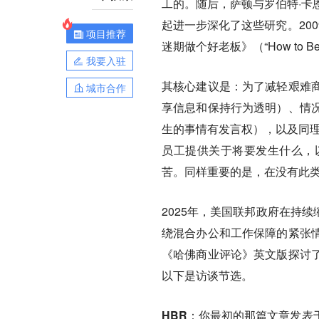
工的。随后，萨顿与罗伯特·卡恩（Ro
起进一步深化了这些研究。20
项目推荐
迷期做个好老板》（“How to Be 
我要入驻
其核心建议是：
为了减轻艰难
城市合作
享信息和保持行为透明）、情
生的事情有发言权），以及同
员工提供关于将要发生什么，
苦。同样重要的是，在没有此类
2025年，美国联邦政府在持
绕混合办公和工作保障的紧张
《哈佛商业评论》英文版探讨
以下是访谈节选。
HBR：你最初的那篇文章发表