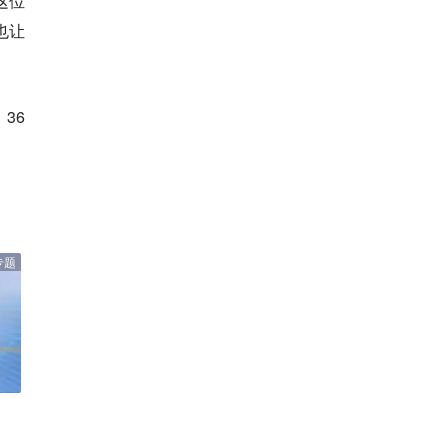
这位
也让
。
36
专题