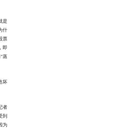
就是
为什
股票
，即
“蒸
达坏
记者
受到
因为