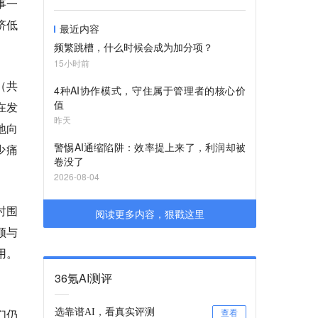
同事一
济低
最近内容
频繁跳槽，什么时候会成为加分项？
15小时前
（共
4种AI协作模式，守住属于管理者的核心价
值
在发
昨天
地向
警惕AI通缩陷阱：效率提上来了，利润却被
少痛
卷没了
2026-08-04
时围
阅读更多内容，狠戳这里
顿与
用。
36氪AI测评
们仍
选靠谱AI，看真实评测
查看