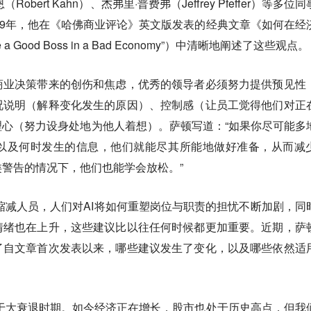
bert Kahn）、杰弗里·普费弗（Jeffrey Pfeffer）等多位
09年，他在《哈佛商业评论》英文版发表的经典文章《如何在经
a Good Boss in a Bad Economy”）中清晰地阐述了这些观点。
商业决策带来的创伤和焦虑，优秀的领导者必须努力提供预见性
况说明（解释变化发生的原因）、控制感（让员工觉得他们对正
理心（努力设身处地为他人着想）。
萨顿写道：“如果你尽可能多
以及何时发生的信息，他们就能尽其所能地做好准备，从而减
警告的情况下，他们也能学会放松。”
续缩减人员，人们对AI将如何重塑岗位与职责的担忧不断加剧，同
情绪也在上升，这些建议比以往任何时候都更加重要。近期，萨
了自文章首次发表以来，哪些建议发生了变化，以及哪些依然适
于大衰退时期。如今经济正在增长，股市也处于历史高点，但我