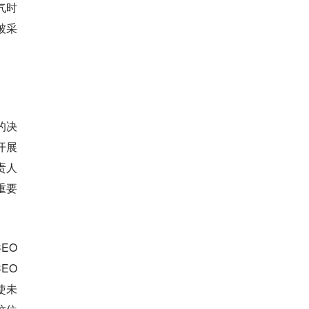
气时
被采
的决
开展
责人
重要
EO
EO
使未