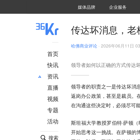
36氪Auto
数字时氪
企业号
未来消费
智能涌现
未来城市
启动Power on
媒体品牌
企业服务
企服点评
36氪出海
36氪研究院
潮生TIDE
36氪企服点评
36Kr研究院
36氪财经
职场bonus
36碳
后浪研究所
36Kr创新咨询
暗涌Waves
硬氪
氪睿研究院
传达坏消息，老
哈佛商业评论
·
2026年06月11日 03
首页
快讯
领导者如何以正确的方式传达
资讯
领导者的职责之一是传达坏消
直播
最新
推荐
返岗办公政策，甚至是裁员。
创投
财经
视频
汽车
AI
在沟通这些决定时，必须尽可
专题
科技
项目推荐
活动
专精特新
安徽
斯坦福大学教授罗伯特·萨顿（Ro
开始思考这一挑战。在萨顿的
搜索