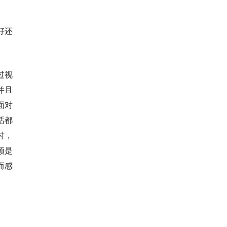
好还
过视
并且
面对
话都
时，
频是
而感