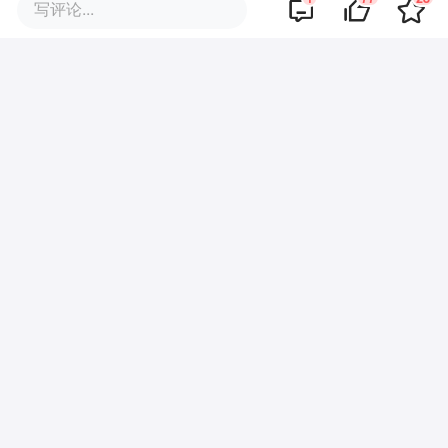
投放和苹果 App Store 假日流量扶持/编辑
写评论...
背书重叠，再通过将一个强情绪 aha
moment 放到了订阅流程中，实现收割。
而广告里的免费使用误导，叠加用户在情绪
高点时遇到强制付费的反差，构成了近忧。
「Simply Draw」美国等五大流水贡献市场近 90 天用户