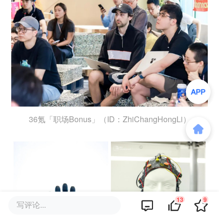
36氪「职场Bonus」（ID：ZhiChangHongLi）
13
9
写评论...