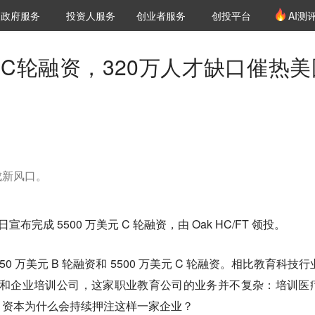
创投发布
项目推荐
核心服务
LP源计划
政府服务
投资人服务
创业者服务
创投平台
AI测
36氪Pro
VClub
VClub投资机构库
创投氪堂
城市之窗
投资机构职位推介
企业入驻
投资人认证
元C轮融资，320万人才缺口催热美
成新风口。
日宣布完成 5500 万美元 C 轮融资，由 Oak HC/FT 领投。
3150 万美元 B 轮融资和 5500 万美元 C 轮融资。相比教育科技
平台和企业培训公司，这家职业教育公司的业务并不复杂：培训医
。资本为什么会持续押注这样一家企业？