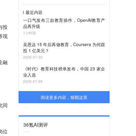
最近内容
一口气发布三款教育插件，OpenAI教育产
品再升级
参与投
1小时前
 等现
吴恩达 15 年后再做教育，Coursera 为何跟
投 1 亿美元？
2026-07-30
 轮融
《时代》教育科技榜单发布，中国 23 家企
业入选
2026-07-29
阅读更多内容，狠戳这里
此同
36氪AI测评
岗位