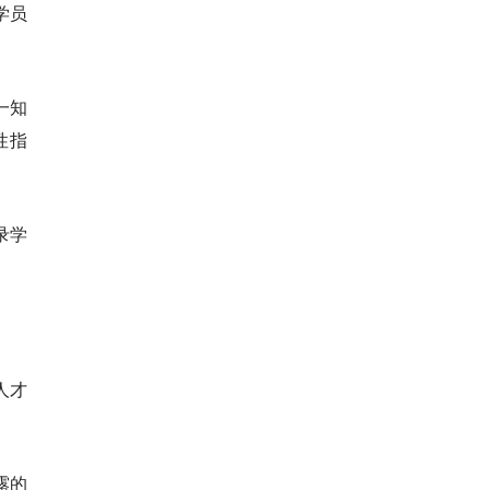
学员
一知
性指
录学
人才
露的