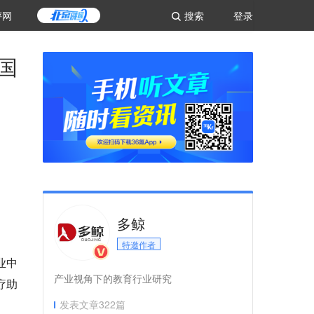
评网
搜索
登录
国
多鲸
特邀作者
行业中
产业视角下的教育行业研究
疗助
发表文章
322
篇