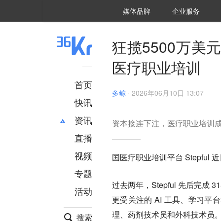
36氪Auto
数字时氪
企业号
未来消费
智能涌现
未来城市
启动Power on
媒体品牌
企业服务
企服点评
36氪出海
36氪研究院
潮生TIDE
36氪企服点评
36Kr研究院
36氪财经
职场bonus
36碳
后浪研究所
36Kr创新咨询
暗涌Waves
硬氪
氪睿研究院
狂揽5500万美
医疗职业培训
首页
多鲸
·
2026年06月10日 13:07
快讯
资讯
资本接连下注，医疗职业培训
直播
最新
推荐
创投
财经
视频
国医疗职业培训平台 Stepful 近
汽车
AI
专题
科技
项目推荐
过去两年，Stepful 先后完成 
活动
专精特新
安徽
更受关注的 AI 工具、学习
理、药剂技术员和外科技术员
搜索