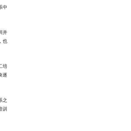
系中
训并
，也
工培
块逐
系之
培训