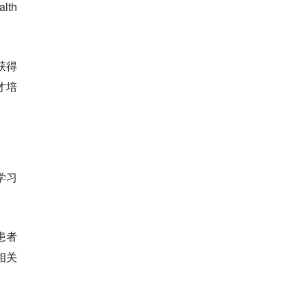
lth
获得
才培
学习
患者
相关