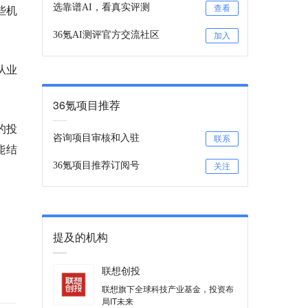
些机
选靠谱AI，看真实评测
查看
36氪AI测评官方交流社区
加入
从业
36氪项目推荐
的投
咨询项目审核和入驻
联系
能结
36氪项目推荐订阅号
关注
提及的机构
联想创投
联想旗下全球科技产业基金，投资布
局IT未来