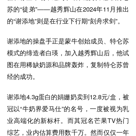
苏的“徒弟”——越秀辉山在2024年11月推出
的“谢添地”则是在行业下行期“刻舟求剑”。
谢添地的操盘手正是蒙牛创始成员、特仑苏
模式的缔造者白瑛，加入越秀辉山后，他试
图在用稀缺奶源和品牌轰炸，复制特仑苏曾
经的成功。
谢添地4.3g蛋白的娟姗奶卖到12.8元/盒，被
冠以“牛奶界爱马仕”的名号，一度被视为乳
业高端化的新标杆。而其冠名芒果TV热门
综艺，业内估算费用数千万。然而仅仅一年