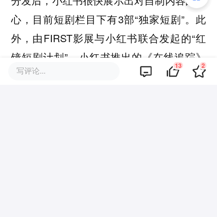
心，目前短剧栏目下有3部“独家短剧”。此
外，由FIRST影展与小红书联合发起的“红
镜短剧计划”，小红书推出的《在线追踪》
13
2
写评论...
《贪吃蛇》两部作品获得行业关注，文娱价
值官在观看后发现，两部短剧具备鲜明的风
格、制作门槛很高、类型多元。