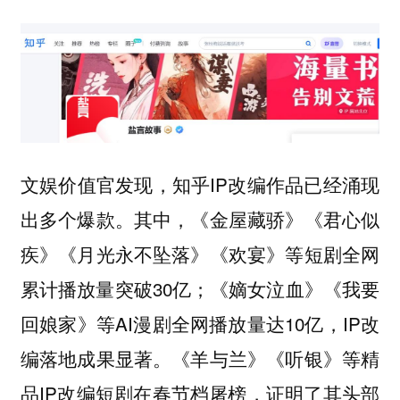
文娱价值官发现，知乎IP改编作品已经涌现
出多个爆款。其中，《金屋藏骄》《君心似
疾》《月光永不坠落》《欢宴》等短剧全网
累计播放量突破30亿；《嫡女泣血》《我要
回娘家》等AI漫剧全网播放量达10亿，IP改
编落地成果显著。《羊与兰》《听银》等精
品IP改编短剧在春节档屠榜，证明了其头部