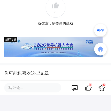
3
好文章，需要你的鼓励
品牌专题
你可能也喜欢这些文章
3
5
氪星晚报 ｜搜狐：2026年Q2总
写评论...
收入1.36亿美元，同比增长7%；
千问开放平台上线；高盛：全球A
I投资今年将突破10000亿美元，