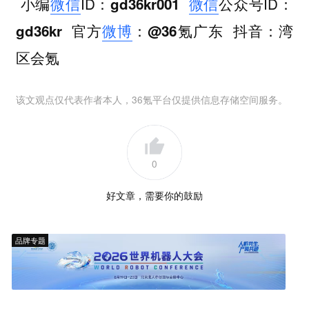
小编
微信
ID
微信
公众号ID
：gd36kr001
：
官方
微博
抖音
gd36kr
：@36氪广东
：湾
区会氪
该文观点仅代表作者本人，36氪平台仅提供信息存储空间服务。
0
好文章，需要你的鼓励
品牌专题