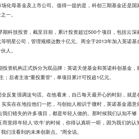
市场化母基金及上市公司。值得一提的是，科创三期基金还是国
金之一。
注早期科技投资，截至目前，累计投资超过500个项目，包括云深
等明星公司，管理规模达数十亿元。周全于2013年加入英诺基
合伙人。
的早期投资机构正式拆分为双品牌：英诺天使基金和英诺科创基金，
主；后者主攻“重投重管”，单项目累计可投超1亿元。
周全反复强调这句话。在他看来，自己每天最开心的时刻，就是
，实实在在地拉他们一把，与创始人相识于微时，英诺基金愿意
去我们错失的许多项目，都是年轻人做的。那时候我们认知不够
而觉得年轻人‘吹牛’的时候，你得认真听一听，因为我们的认
我们没看到的未来创新点。”周全说。