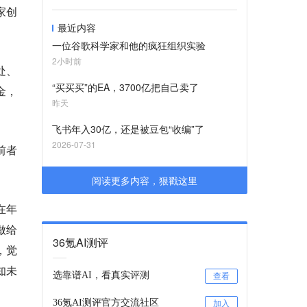
家创
最近内容
一位谷歌科学家和他的疯狂组织实验
2小时前
处、
“买买买”的EA，3700亿把自己卖了
金，
昨天
飞书年入30亿，还是被豆包“收编”了
2026-07-31
前者
阅读更多内容，狠戳这里
在年
做给
36氪AI测评
，觉
知未
选靠谱AI，看真实评测
查看
36氪AI测评官方交流社区
加入