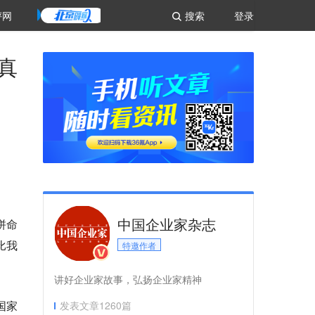
评网
搜索
登录
真
中国企业家杂志
拼命
比我
特邀作者
讲好企业家故事，弘扬企业家精神
国家
发表文章
1260
篇