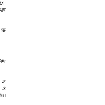
是中
美两
部要
的时
一次
。这
我们