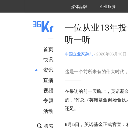
36氪Auto
数字时氪
企业号
未来消费
智能涌现
未来城市
启动Power on
媒体品牌
企业服务
企服点评
36氪出海
36氪研究院
潮生TIDE
36氪企服点评
36Kr研究院
36氪财经
职场bonus
36碳
后浪研究所
36Kr创新咨询
暗涌Waves
硬氪
氪睿研究院
一位从业13年
听一听
首页
中国企业家杂志
·
2026年06月10日 
快讯
资讯
这是一个前所未有的伟大时代
直播
最新
推荐
创投
财经
视频
在采访的前一天晚上，英诺基金
汽车
AI
的，“竹总（英诺基金创始合伙
专题
科技
项目推荐
还足。”
活动
专精特新
安徽
6月5日，英诺基金正式官宣：
搜索