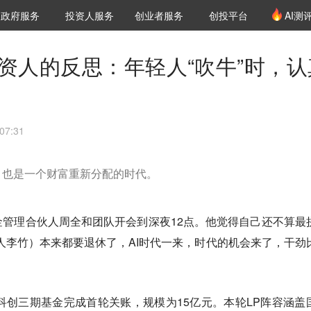
创投发布
项目推荐
核心服务
LP源计划
政府服务
投资人服务
创业者服务
创投平台
AI测
36氪Pro
VClub
VClub投资机构库
创投氪堂
城市之窗
投资机构职位推介
企业入驻
投资人认证
投资人的反思：年轻人“吹牛”时，认
07:31
，也是一个财富重新分配的时代。
管理合伙人周全和团队开会到深夜12点。他觉得自己还不算最
人李竹）本来都要退休了，AI时代一来，时代的机会来了，干劲
科创三期基金完成首轮关账，规模为15亿元。本轮LP阵容涵盖