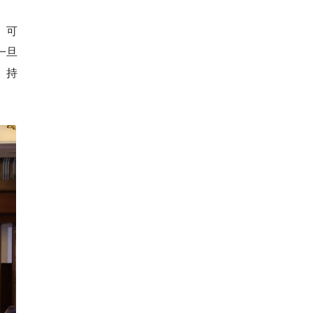
）可
一旦
、持