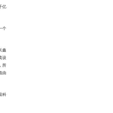
千亿
一个
长鑫
成设
，所
值由
投科