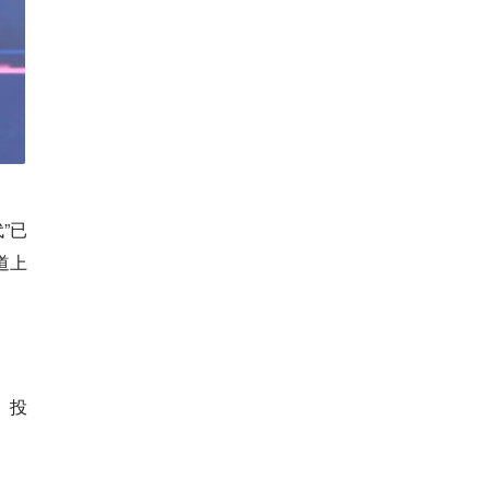
”已
道上
、投