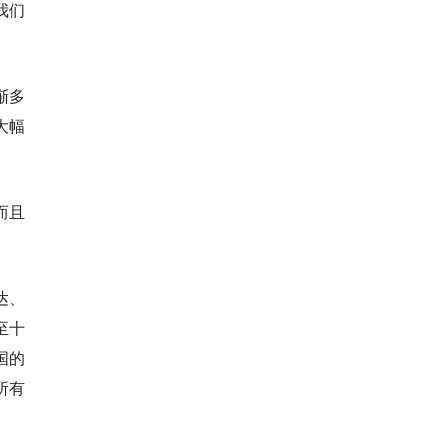
我们
渐多
大幅
而且
达、
甚至十
国的
所有