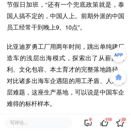
节假日加班，“还有一个兜底政策就是，泰
国人搞不定的，中国人上。前期外派的中国
员工经常干到晚上9、10点”。
比亚迪罗勇工厂用两年时间，跳出单纯建厂
造车的浅层出海模式，探索出了从薪酬福
利、文化包容、本土育才的完整落地路径。
对比诸多出海车企遇阻的用工矛盾、人才断
层难题，这座生产基地，可以说是中国车企
难得的标杆样本。
6
110
20
罗勇工厂2026：如何突破、如何复制
写评论...