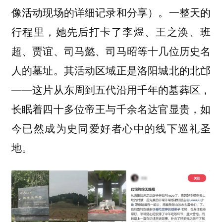
像活动现场的详细记录和分享）。一整天的
行程里，她先后打卡了李煜、王之涣、班
超、贾谊、司马懿、司马昭等十几位历史名
人的墓址。其活动区域正是洛阳城北的北邙
——这片从东周到五代沿用千年的墓葬区，
长眠着四十多位帝王与千余名达官显贵，如
今已然成为史同爱好者心中的线下巡礼圣
地。