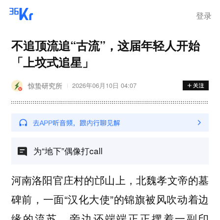
离岗
登录
不追顶流追“古流”，这届年轻人开始
「上坟式追星」
惊蛰研究所
2026年06月10日 04:07
为“地下”偶像打call
河南洛阳官庄村的邙山上，北魏孝文帝的墓
碑前，一面“汉化大使”的锦旗被风吹动着边
缘的流苏，旁边还端端正正摆着一副印