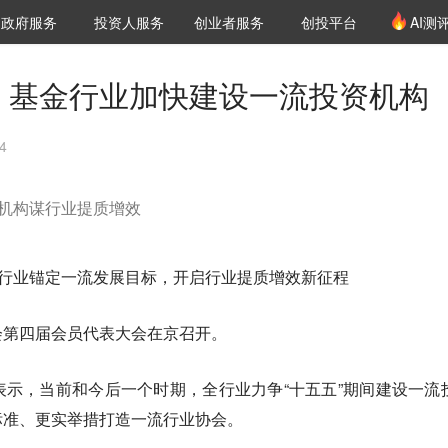
创投发布
项目推荐
核心服务
LP源计划
政府服务
投资人服务
创业者服务
创投平台
AI测
36氪Pro
VClub
VClub投资机构库
创投氪堂
城市之窗
投资机构职位推介
企业入驻
投资人认证
调，基金行业加快建设一流投资机构
4
，机构谋行业提质增效
金行业锚定一流发展目标，开启行业提质增效新征程
会第四届会员代表大会在京召开。
示，当前和今后一个时期，全行业力争“十五五”期间建设一流
标准、更实举措打造一流行业协会。