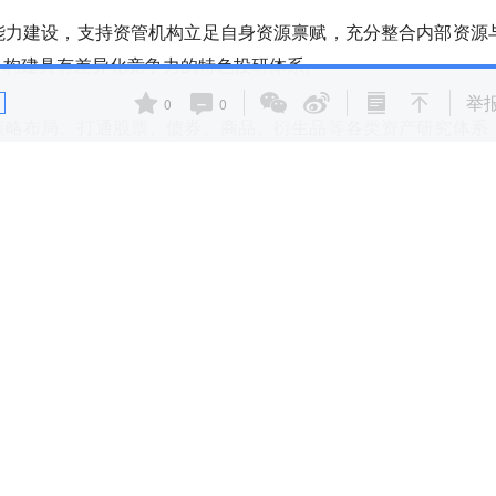
能力建设，支持资管机构立足自身资源禀赋，充分整合内部资源
，构建具有差异化竞争力的特色投研体系。
举
0
0
策略布局。打通股票、债券、商品、衍生品等各类资产研究体系
，为业务多元发展筑牢专业根基。
绕投资者需求构建差异化、定制化服务体系，提升服务的针对性
、养老金、保险资金、高净值客户财富管理等资金在内的中长期
清主席在基金业协会第四届会员代表大会上的致辞对基金行业近
予以了肯定，对当前以及“十五五”时期基金行业面临的发展形
一流投资机构、服务金融强国建设指明了发展路径作出了具体部
。