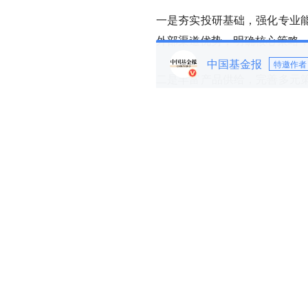
一是夯实投研基础，强化专业
外部渠道优势，明确核心策略
中国基金报
特邀作者
二是丰富产品供给，完善多元
立统一的宏观与策略分析框架
三是优化投资者服务模式，围
配性，更好对接包括银行理财
配置需求。
国泰海通总裁李俊杰表示，吴
的实践探索宝贵经验与发展成绩
准研判，为基金行业加快建设
为行业发展明确了目标和要求