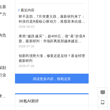
在基
最近内容
产力
猝不及防，7月突遭大跌，最新研判来了：
科技仍是A股核心驱动力，港股迎来估值回
升
2026-08-03
构负
果然“越跌越买”，超400亿，借“基”抄底A
股，最新研判：市场距离底部越来越近，看
好8月至9月修复行情
2026-07-30
创新药强势大涨，修复还是反转？基金经理
最新研判
2026-07-26
深刻
行业
阅读更多内容，狠戳这里
求，
36氪AI测评