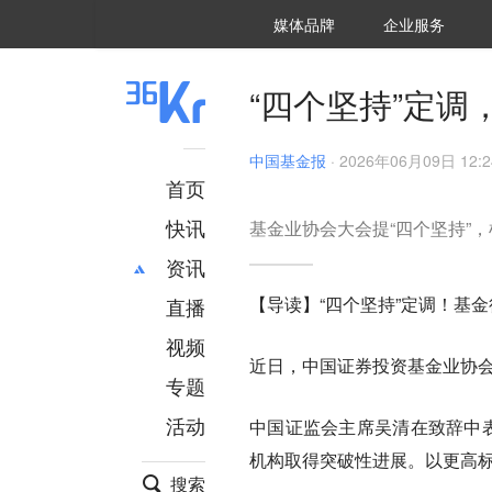
36氪Auto
数字时氪
企业号
未来消费
智能涌现
未来城市
启动Power on
媒体品牌
企业服务
企服点评
36氪出海
36氪研究院
潮生TIDE
36氪企服点评
36Kr研究院
36氪财经
职场bonus
36碳
后浪研究所
36Kr创新咨询
暗涌Waves
硬氪
氪睿研究院
“四个坚持”定
中国基金报
·
2026年06月09日 12:2
首页
快讯
基金业协会大会提“四个坚持”
资讯
【导读】“四个坚持”定调！基
直播
最新
推荐
创投
财经
视频
近日，中国证券投资基金业协
汽车
AI
专题
科技
项目推荐
活动
中国证监会主席吴清在致辞中表
专精特新
安徽
机构取得突破性进展。以更高
搜索