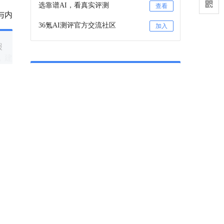
选靠谱AI，看真实评测
查看
与内
36氪AI测评官方交流社区
加入
报
，建
36氪项目推荐
与适
咨询项目审核和入驻
联系
资金
36氪项目推荐订阅号
关注
年来
下一篇
势精
署，
苹果的AI，依然是个笑话
不是苹果，开不出这么嘴硬的发布会
2026-06-09