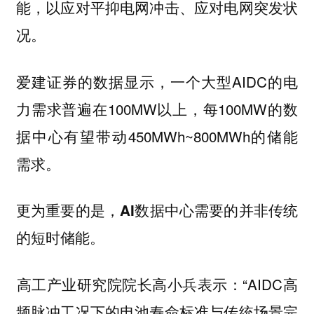
能，以应对平抑电网冲击、应对电网突发状
况。
爱建证券的数据显示，一个大型AIDC的电
力需求普遍在100MW以上，每100MW的数
据中心有望带动450MWh~800MWh的储能
需求。
更为重要的是，
AI数据中心需要的并非传统
的短时储能。
‌高工产业研究院院长高小兵表示：“AIDC高
频脉冲工况下的电池寿命标准与传统场景完