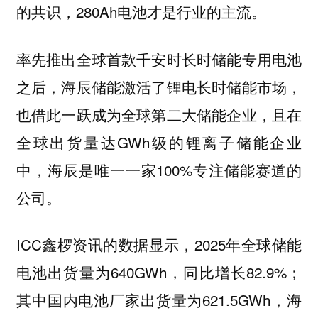
的共识，280Ah电池才是行业的主流。
率先推出全球首款千安时长时储能专用电池
之后，海辰储能激活了锂电长时储能市场，
也借此一跃成为全球第二大储能企业，且在
全球出货量达GWh级的锂离子储能企业
中，海辰是唯一一家100%专注储能赛道的
公司。
ICC鑫椤资讯的数据显示，2025年全球储能
电池出货量为640GWh，同比增长82.9%；
其中国内电池厂家出货量为621.5GWh，海