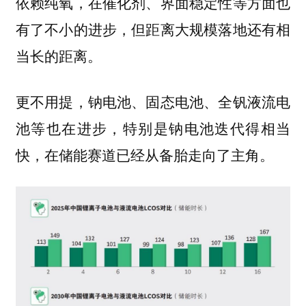
依赖纯氧，在催化剂、界面稳定性等方面也
有了不小的进步，但距离大规模落地还有相
当长的距离。
更不用提，钠电池、固态电池、全钒液流电
池等也在进步，特别是钠电池迭代得相当
快，在储能赛道已经从备胎走向了主角。