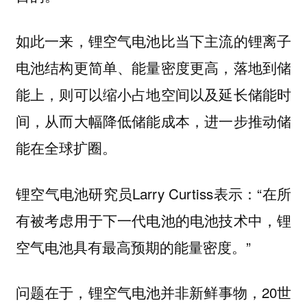
如此一来，锂空气电池比当下主流的锂离子
电池结构更简单、能量密度更高，落地到储
能上，则可以缩小占地空间以及延长储能时
间，从而大幅降低储能成本，进一步推动储
能在全球扩圈。
锂空气电池研究员Larry Curtiss表示：“在所
有被考虑用于下一代电池的电池技术中，锂
空气电池具有最高预期的能量密度。”
问题在于，锂空气电池并非新鲜事物，20世