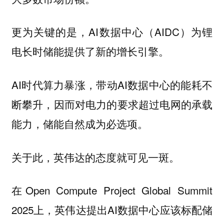
更为关键的是，AI数据中心（AIDC）为锂
电长时储能提供了新的增长引擎。
AI时代算力暴涨，带动AI数据中心的能耗不
断攀升，因而对电力的要求超过电网的承载
能力，储能自然成为必选项。
关于此，英伟达的态度就可见一斑。
在Open Compute Project Global Summit
2025上，英伟达提出AI数据中心应该标配储