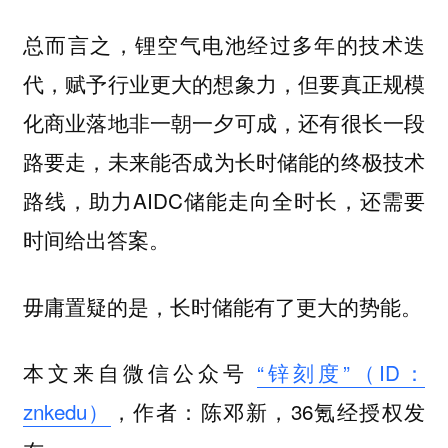
总而言之，
锂空气电池经过多年的技术迭
代，赋予行业更大的想象力，但要真正规模
化商业落地非一朝一夕可成，还有很长一段
，未来能否成为长时储能的终极技术
路要走
路线，助力AIDC储能走向全时长，还需要
时间给出答案。
毋庸置疑的是，长时储能有了更大的势能。
本文来自微信公众号
“锌刻度”（ID：
znkedu）
，作者：陈邓新，36氪经授权发