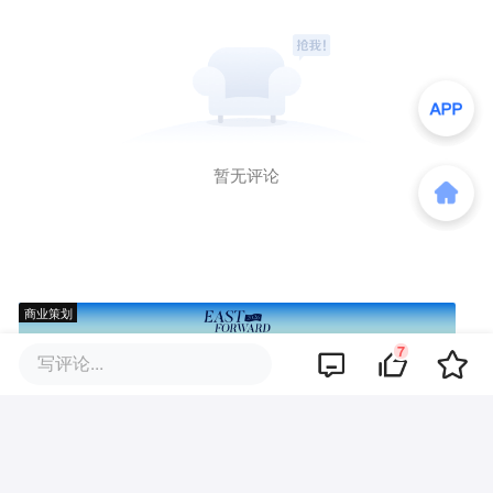
暂无评论
商业策划
7
写评论...
商务合作
关于我们
加入我们
联系我们
城市加盟
寻求报道
我要入驻
投资者关系