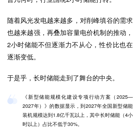
随着风光发电越来越多，对削峰填谷的需求
也越来越强，再叠加容量电价机制的推动，
2小时储能不但逐渐力不从心，性价比也在
逐渐变低。
于是乎，长时储能走到了舞台的中央。
《新型储能规模化建设专项行动方案（2025—
2027年）》的数据显示，到2027年全国新型储能
装机规模达到1.8亿千瓦以上，其中长时储能（4小
时以上）占比不低于30%。