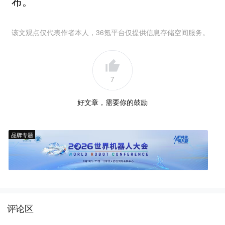
布。
该文观点仅代表作者本人，36氪平台仅提供信息存储空间服务。
7
好文章，需要你的鼓励
品牌专题
评论区