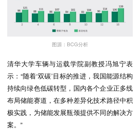
图源：BCG分析
清华大学车辆与运载学院副教授冯旭宁表
示：“随着‘双碳’目标的推进，我国能源结构
持续向绿色低碳转型，国内各个企业正多线
布局储能赛道，在多种差异化技术路径中积
极实践，为储能发展瓶颈提供不同的解决方
案。”