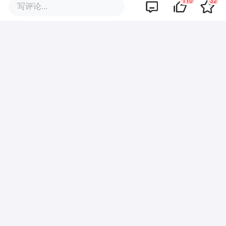
110
32
写评论...
暂无评论
商业策划
商务合作
关于我们
加入我们
联系我们
城市加盟
寻求报道
我要入驻
投资者关系
违法和不良信息、未成年人保护举报电话：010-89650707
举报邮箱：jubao@36kr.com 网上有害信息举报