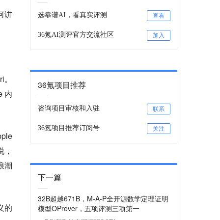
何讲
选靠谱AI，看真实评测
查看
36氪AI测评官方交流社区
加入
i。
36氪项目推荐
e 内
咨询项目审核和入驻
联系
36氪项目推荐订阅号
关注
le
话说，
浪潮
下一篇
32B超越671B，M-A-P全开源数学定理证明
义的
模型OProver，五项评测三项第一