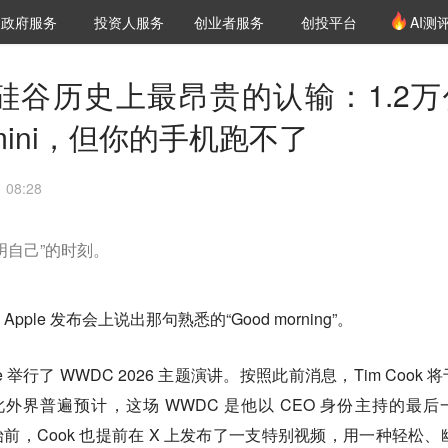
创投发布
项目推荐
核心服务
LP源计划
政府服务
投资人服务
创业者服务
创投平台
AI测
36氪Pro
VClub
VClub投资机构库
创投氪堂
城市之窗
投资机构职位推介
企业入驻
投资人认证
6，硅谷历史上最昂贵的认输：1.2万
emini，但你的手机跑不了
08:28
明自己”的时刻。
Apple 发布会上说出那句熟悉的“Good morning”。
e 举行了 WWDC 2026 主题演讲。按照此前消息，Tim Cook 将
O，因此外界普遍预计，这场 WWDC 是他以 CEO 身份主持的最后
开始前，Cook 也提前在 X 上发布了一支特别视频，用一种轻松、