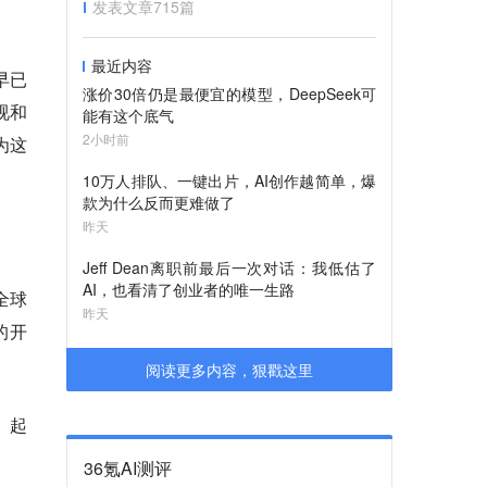
发表文章
715
篇
最近内容
，早已
涨价30倍仍是最便宜的模型，DeepSeek可
视和
能有这个底气
2小时前
为这
10万人排队、一键出片，AI创作越简单，爆
款为什么反而更难做了
昨天
Jeff Dean离职前最后一次对话：我低估了
AI，也看清了创业者的唯一生路
为全球
昨天
的开
阅读更多内容，狠戳这里
。起
36氪AI测评