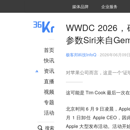
36氪Auto
数字时氪
企业号
未来消费
智能涌现
未来城市
启动Power on
媒体品牌
企业服务
企服点评
36氪出海
36氪研究院
潮生TIDE
36氪企服点评
36Kr研究院
36氪财经
职场bonus
36碳
后浪研究所
36Kr创新咨询
暗涌Waves
硬氪
氪睿研究院
WWDC 202
参数Siri来自G
首页
极客邦科技InfoQ
·
2026年06月09日 
快讯
资讯
对苹果公司而言，这是一个“证
直播
最新
推荐
创投
财经
视频
这可能是 Tim Cook 最后一次在 
汽车
AI
专题
科技
项目推荐
北京时间 6 月 9 日凌晨，Appl
活动
专精特新
安徽
月 1 日卸任 Apple CE
Apple 大型发布活动。活动
搜索