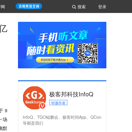
评网
搜索
登录
亿
极客邦科技InfoQ
特邀作者
于 9
InfoQ、TGO鲲鹏会、极客时间App、QCon
一场
等都是我们
幽默