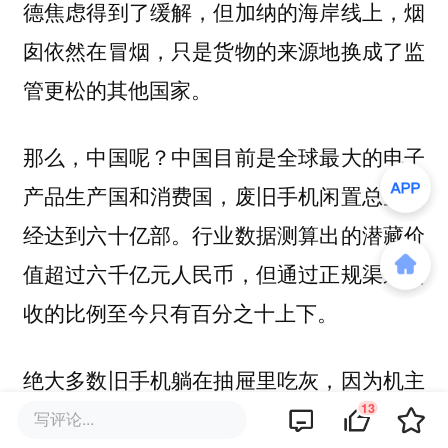
德焦虑得到了缓解，但加纳的海岸线上，烟
囱依然在冒烟，只是货物的来源地换成了监
管更松的其他国家。
那么，中国呢？中国目前是全球最大的电子
产品生产国和消费国，废旧手机闲置总量已
经达到六十亿部。行业数据测算出的潜藏价
值超过六千亿元人民币，但通过正规渠道回
收的比例至今只有百分之十上下。
绝大多数旧手机躺在抽屉里吃灰，因为机主
13
担心隐私泄露，因为不知道哪里有可靠的回
写评论...