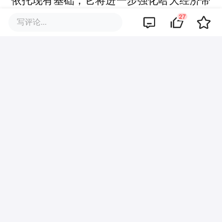
的产学研联动，以科技创新为牵引，带动东
27
写评论...
北产业协作与对外开放迈上新台阶。
与此同时，走廊还将充分释放陆海通道的枢
纽价值。
实际上，辽宁省发展改革委此前在答复相关
委员提案时曾表示，沈、大互动的本质是陆
海统筹，打造沈大经济走廊，可以加强沿海
与腹地互动发展、紧密合作。同时，作为整
个东北地区经济发展主轴的南端，建设沈大
经济走廊，也打开了东北地区全面开放、全