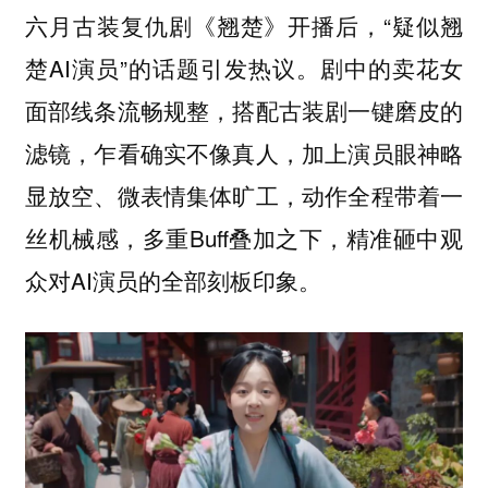
六月古装复仇剧《翘楚》开播后，“疑似翘
楚AI演员”的话题引发热议。剧中的卖花女
面部线条流畅规整，搭配古装剧一键磨皮的
滤镜，乍看确实不像真人，加上演员眼神略
显放空、微表情集体旷工，动作全程带着一
丝机械感，多重Buff叠加之下，精准砸中观
众对AI演员的全部刻板印象。