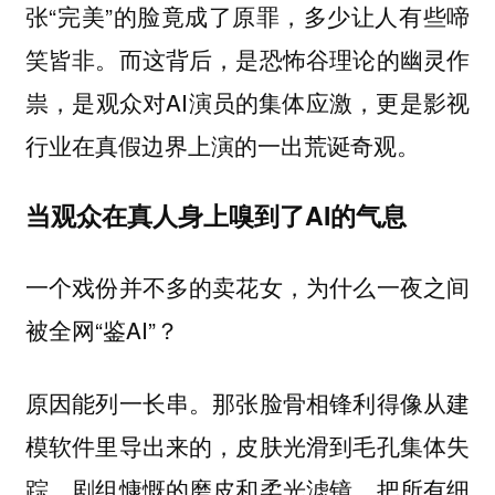
张“完美”的脸竟成了原罪，多少让人有些啼
笑皆非。而这背后，是恐怖谷理论的幽灵作
祟，是观众对AI演员的集体应激，更是影视
行业在真假边界上演的一出荒诞奇观。
当观众在真人身上嗅到了AI的气息
一个戏份并不多的卖花女，为什么一夜之间
被全网“鉴AI”？
原因能列一长串。那张脸骨相锋利得像从建
模软件里导出来的，皮肤光滑到毛孔集体失
踪，剧组慷慨的磨皮和柔光滤镜，把所有细