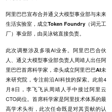
阿里巴巴宣布合并
与
通义大模型事业部
未来
，成立
生活实验室
Token Foundry（词元工
，由
。
厂）事业部
吴泳铭直接负责
此次调整涉及多项AI业务。阿里巴巴合伙
人、通义大模型事业部负责人
出任
周靖人
阿
，牵头成立阿里巴巴
里巴巴首席科学家
AI未
，专注前沿AI科技的探索。此前4
来研究院
月8日，李飞飞从周靖人手中接过阿里云
CTO岗位。首席科学家是阿里技术体系的最
高学术头衔，此次任命既是对其贡献的认