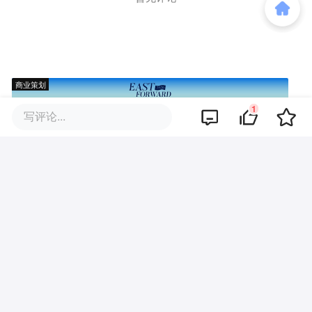
商业策划
1
写评论...
商务合作
关于我们
加入我们
联系我们
城市加盟
寻求报道
我要入驻
投资者关系
违法和不良信息、未成年人保护举报电话：010-89650707
举报邮箱：jubao@36kr.com 网上有害信息举报
© 2011~
2026
北京多氪信息科技有限公司 |
京ICP备12031756号-6
|
京ICP证150143号
| 京公网安备11010502057322号