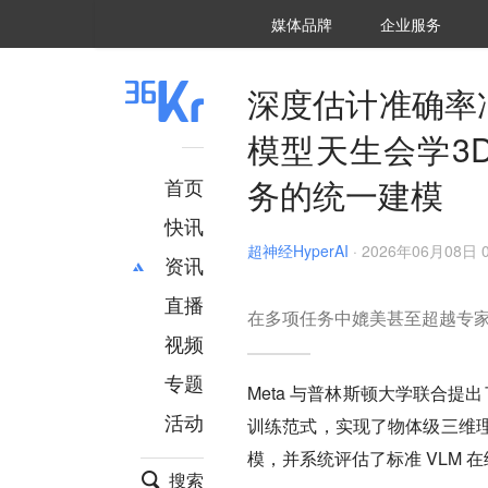
36氪Auto
数字时氪
企业号
未来消费
智能涌现
未来城市
启动Power on
媒体品牌
企业服务
企服点评
36氪出海
36氪研究院
潮生TIDE
36氪企服点评
36Kr研究院
36氪财经
职场bonus
36碳
后浪研究所
36Kr创新咨询
暗涌Waves
硬氪
氪睿研究院
深度估计准确率冲
模型天生会学3D
务的统一建模
首页
快讯
超神经HyperAI
·
2026年06月08日 0
资讯
直播
最新
推荐
在多项任务中媲美甚至超越专
创投
财经
视频
汽车
AI
专题
Meta 与普林斯顿大学联合提
科技
项目推荐
活动
训练范式，实现了物体级三维
专精特新
安徽
模，并系统评估了标准 VLM 
搜索