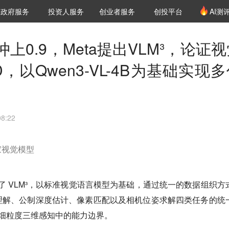
创投发布
项目推荐
核心服务
LP源计划
政府服务
投资人服务
创业者服务
创投平台
AI测
36氪Pro
VClub
VClub投资机构库
创投氪堂
城市之窗
投资机构职位推介
企业入驻
投资人认证
上0.9，Meta提出VLM³，论证
，以Qwen3-VL-4B为基础实现
8:22
家视觉模型
出了 VLM³，以标准视觉语言模型为基础，通过统一的数据组织方
理解、公制深度估计、像素匹配以及相机位姿求解四类任务的统
在细粒度三维感知中的能力边界。