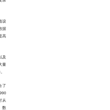
值设
数据
提高
以及
大量
力。
合了
990
时从
。数