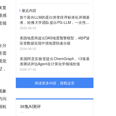
恢复
最近内容
维感
首个面向LLM的蛋白突变排序标准化评测基
准，哈佛大学团队提出PG-LLM，一次性测
觉领
评13款主流模型+95种专业模型
2026-08-05
美国地震局提出DAS地震预警模型，4秒P波
应变数据实现中强地震快速分级
，在分
2026-08-03
等需
美国阿贡实验室提出ChemGraph，13项基
视觉
准测试评估Agent在计算化学领域价值
型，
2026-07-23
阅读更多内容，狠戳这里
现象
的问
细粒
36氪AI测评