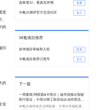
选靠谱AI，看真实评测
查看
视觉
36氪AI测评官方交流社区
加入
计、
中的
36氪项目推荐
于预印
咨询项目审核和入驻
联系
36氪项目推荐订阅号
关注
大的
下一篇
一周要闻·阿联酋&卡塔尔｜迪拜拟推出智能
医疗签证；卡塔尔商工部启动企业经营活动
与专业
三阶段更新
36氪出海持续关注阿联酋、卡塔尔市场机遇，