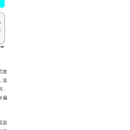
究发
，这
间，
布偏
渲染