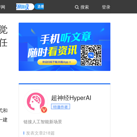
评网
搜索
登录
视觉
多任
超神经HyperAI
特邀作者
式和
一建
链接人工智能新场景
发表文章
218
篇