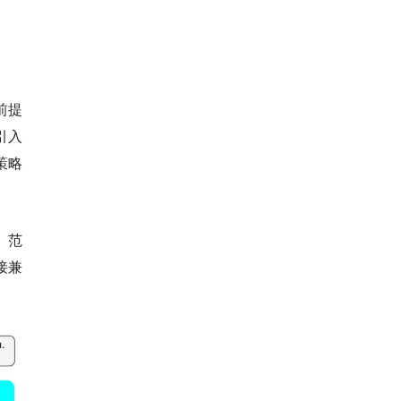
前提
引入
策略
T）范
接兼