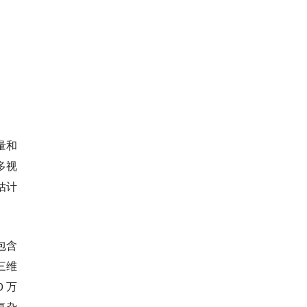
量和
多视
估计
包含
流三维
 万
复杂