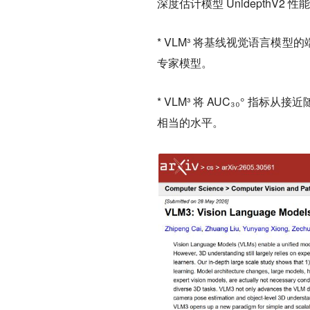
深度估计模型 UnidepthV2 
* VLM³ 将基线视觉语言模型
专家模型。
* VLM³ 将 AUC₃₀° 指标从
相当的水平。