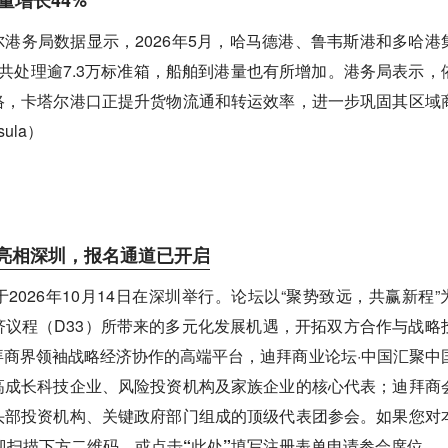
消息，卡塔尔港务局数据显示，2026年5月，哈马德港、鲁韦斯港和多哈港
港共处理逾7.3万标准箱，船舶到港量也有所增加。港务局表示，
络，卡塔尔港口正提升货物流通和转运效率，进一步巩固其区域
ula）
月亮相深圳，报名通道已开启
于2026年10月14日在深圳举行。论坛以“聚势致远，共赢新程”
议程（D33）所带来的多元化发展机遇，开拓双方合作与战略
商界领袖战略经济协作的高端平台，迪拜商业论坛·中国汇聚中
高成长科技企业、风险投资机构及家族企业的核心代表；迪拜商
头部投资机构、关键政府部门组成的顶级代表团参会。
如果您对
迎扫描下方二维码，或
点击“此处”
填写注册表单申请参会席位。