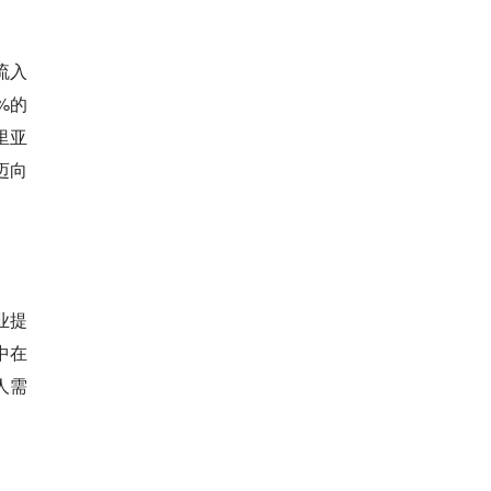
流入
%的
里亚
迈向
企业提
中在
人需