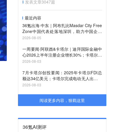
发表文章
3047
篇
最近内容
36氪出海·中东｜阿布扎比Masdar City Free
Zone中国代表处落地深圳，助力中国企业
布局中东市场
2026-08-05
一周要闻·阿联酋&卡塔尔｜迪拜国际金融中
心2026上半年注册企业增长30%；卡塔尔自
由区管理局推出卡塔尔钻石交易所
2026-08-03
7月卡塔尔创投要闻：2025年卡塔尔FDI总
额达34亿美元；卡塔尔完成电动无人出租车
试运行
2026-08-03
阅读更多内容，狠戳这里
36氪AI测评