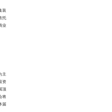
集装
依托
商业
为主
投资
国顶
会将
本届