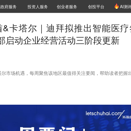
创投发布
项目推荐
核心服务
LP源计划
政府服务
投资人服务
创业者服务
创投平台
AI测
36氪Pro
VClub
VClub投资机构库
创投氪堂
城市之窗
投资机构职位推介
企业入驻
投资人认证
酋&卡塔尔｜迪拜拟推出智能医疗
部启动企业经营活动三阶段更新
塔尔市场机遇，每周聚焦该地区最值得关注要闻，帮助读者把握