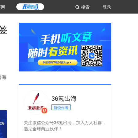
评网
搜索
登录
签
出海
36氪出海
新锐作者
关注微信公众号36氪出海，加入万人社群，
遇见全球商业伙伴！