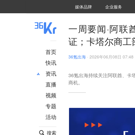
36氪Auto
数字时氪
企业号
未来消费
智能涌现
未来城市
启动Power on
媒体品牌
企业服务
企服点评
36氪出海
36氪研究院
潮生TIDE
36氪企服点评
36Kr研究院
36氪财经
职场bonus
36碳
后浪研究所
36Kr创新咨询
暗涌Waves
硬氪
氪睿研究院
一周要闻·阿联
证；卡塔尔商工
首页
36氪出海
·
2026年06月08日 07:48
快讯
资讯
36氪出海持续关注阿联酋、卡
商机。
直播
最新
推荐
创投
财经
视频
汽车
AI
专题
科技
项目推荐
活动
专精特新
安徽
搜索