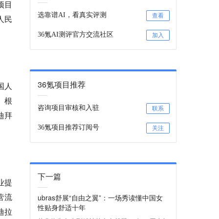
项目
选靠谱AI，看真实评测
查看
人民
）
36氪AI测评官方交流社区
加入
36氪项目推荐
国人
。根
咨询项目审核和入驻
联系
迪拜
36氪项目推荐订阅号
关注
下一篇
企业提
营流
ubras舒展“自由之翼”：一场秀读懂中国女
性贴身舒适十年
迪拉