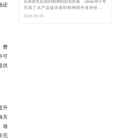
从身体先自由到精神的自在舒展，ubras用十年
地还
完成了从产品提供者到精神陪伴者的价值跃
迁，成长为能够与用户产生情感联结与价值共
2026-06-08
鸣的国民品牌。
、费
许可
提供
提升
海关
。迪
步完